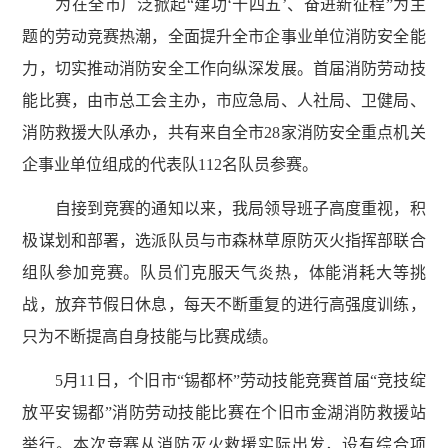
为在全市广泛掀起
“建功‘十四五’、奋进新征程”为主
题的劳动竞赛热潮，全面提升全市企事业单位消防安全能
力，切实推动消防安全工作向纵深发展。首届消防劳动技
能比赛，由市总工会主办，市应急局、人社局、卫健局、
消防救援大队承办，共有来自全市28家消防安全重点机关
企事业单位组成的代表队112名队员参赛。
自接到竞赛的通知以来，我局领导班子高度重视，积
极谋划和部署，选派队员与市森林草原防灭火指挥部联合
组队参加竞赛。队员们克服天气炎热，体能消耗大等挑
战，放弃节假日休息，每天不断重复的进行高强度训练，
只为不断提高自身技能与比赛成绩。
5月11日，个旧市“锡都杯”劳动技能竞赛首届“竞技绽
放平安锡都”消防劳动技能比赛在个旧市金湖消防救援站
举行。本次竞赛从消防灭火救援实际出发，设有综合项