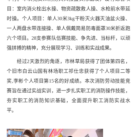
目：室内消火栓出水操、物资疏散救人操、水枪前水带延
时操。个人项目：单人30米3kg干粉灭火器灭油盆火操、
一人两盘水带连接操、单人佩戴简易防毒面罩30米折返跑
六个项目。28支参赛队伍赛技能、争先进、当标杆，以顽
强拼搏的精神，充分展现学习、训练和实战成果。
经过
2天激烈的角逐，市林草局获得了团体第四名，
个旧市白云山国有林场职工祁仕忠获得了个人项目二等
奖,李彬个人项目第15名的好成绩。本次消防劳动技能竞
赛旨在通过实战实训，进一步扎实职工的消防操作技能，
夯实职工的消防知识基础，全面提升职工消防实战水
平。