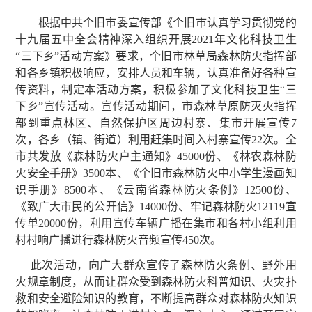
根据中共个旧市委宣传部《个旧市认真学习贯彻党的
十九届五中全会精神深入组织开展2021年文化科技卫生
“三下乡”活动方案》要求，个旧市林草局森林防火指挥部
和各乡镇积极响应，安排人员和车辆，认真准备好各种宣
传资料，制定本活动方案，积极参加了文化科技卫生“三
下乡”宣传活动。宣传活动期间，市森林草原防灭火指挥
部到重点林区、自然保护区周边村寨、集市开展宣传7
次，各乡（镇、街道）利用赶集时间入村寨宣传22次。全
市共发放《森林防火户主通知》45000份、《林农森林防
火安全手册》3500本、《个旧市森林防火中小学生漫画知
识手册》8500本、《云南省森林防火条例》12500份、
《致广大市民的公开信》14000份、牢记森林防火12119宣
传单20000份，利用宣传车辆广播在集市和各村小组利用
村村响广播进行森林防火音频宣传450次。
此次活动，向广大群众宣传了森林防火条例、野外用
火规章制度，从而让群众受到森林防火科普知识、火灾扑
救和安全避险知识的教育，不断提高群众对森林防火知识