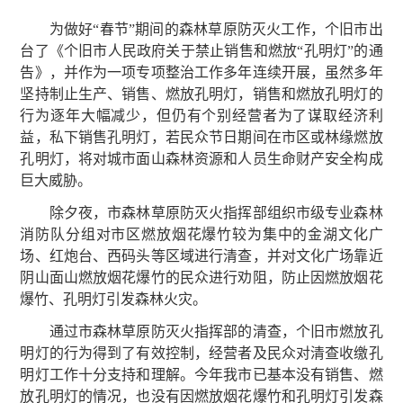
为做好“春节”期间的森林草原防灭火工作，个旧市出
台了《个旧市人民政府关于禁止销售和燃放“孔明灯”的通
告》，并作为一项专项整治工作多年连续开展，虽然多年
坚持制止生产、销售、燃放孔明灯，销售和燃放孔明灯的
行为逐年大幅减少，但仍有个别经营者为了谋取经济利
益，私下销售孔明灯，若民众节日期间在市区或林缘燃放
孔明灯，将对城市面山森林资源和人员生命财产安全构成
巨大威胁。
除夕夜，市森林草原防灭火指挥部组织市级专业森林
消防队分组对市区燃放烟花爆竹较为集中的金湖文化广
场、红炮台、西码头等区域进行清查，并对文化广场靠近
阴山面山燃放烟花爆竹的民众进行劝阻，防止因燃放烟花
爆竹、孔明灯引发森林火灾。
通过市森林草原防灭火指挥部的清查，个旧市燃放孔
明灯的行为得到了有效控制，经营者及民众对清查收缴孔
明灯工作十分支持和理解。今年我市已基本没有销售、燃
放孔明灯的情况，也没有因燃放烟花爆竹和孔明灯引发森