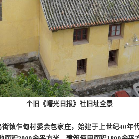
个旧《曙光日报》社旧址全景
鸡街镇乍甸村委会包家庄，始建于上世纪
40年
面积2000余平方米，建筑使用面积1800余