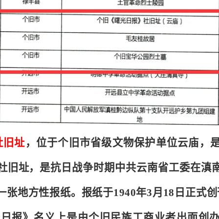
社旧址
，位于个旧市省级文物保护单位云庙，
社旧址，
是抗日战争时期中共云南省工委在滇
一张地方性报纸。报纸于
1940年3月18日正
曙光日报》名义上是由个旧民族工商业者出面创