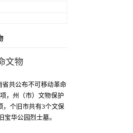
物
命文物
南省共公布不可移动革命
9项
，
州（市）文物保护
项
，个旧市
共有
3个文保
旧宝华公园烈士墓。