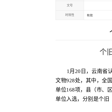
文号
时效性
有效
个
1月20日
，
云南省
文物
928处
，
其中，全
单位
168项
，
县（市、
单位入选
，
分别是
个旧