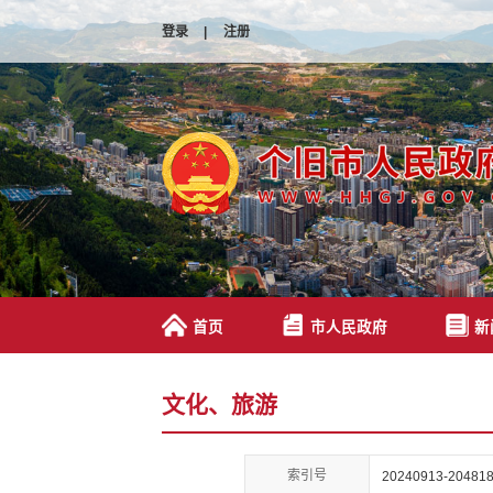
登录
|
注册
首页
市人民政府
新
文化、旅游
索引号
20240913-204818