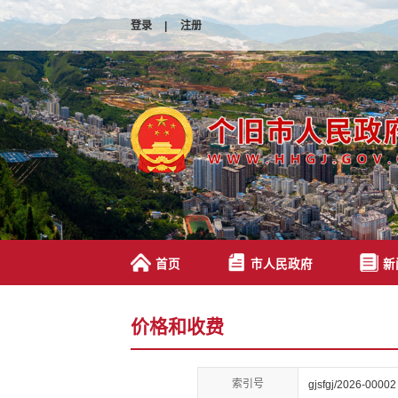
登录
|
注册
首页
市人民政府
新
价格和收费
索引号
gjsfgj/2026-00002