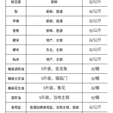
/
公斤
鲜豆腐
新鲜
元
/
公斤
梨
新鲜、普通
元
/
公斤
苹果
新鲜、普通
元
/
公斤
香蕉
新鲜、普通
元
/
公斤
粳米
地产、主销
元
/
公斤
粳米
东北、主销
元
/
公斤
籼米
地产、主销
元
升装、金龙鱼
/
桶
桶装调和油
5
元
升装，福临门
/
桶
桶装大豆油
5
元
升装，鲁花
/
桶
桶装花生油
5
元
升装，当地主销
/
桶
菜籽油
5
元
/
公斤
食用盐
普通加碘食用盐，当地主销，袋装
元