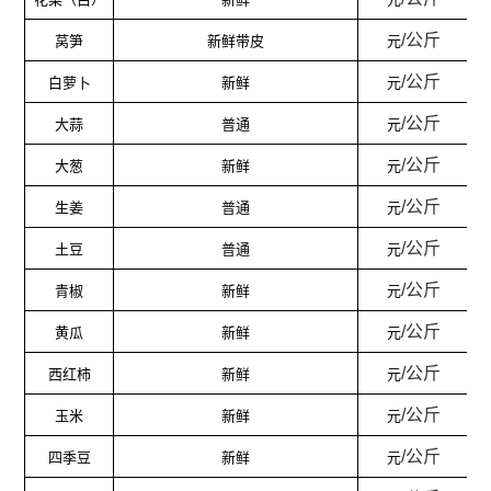
/
公斤
莴笋
新鲜带皮
元
/
公斤
白萝卜
新鲜
元
/
公斤
大蒜
普通
元
/
公斤
大葱
新鲜
元
/
公斤
生姜
普通
元
/
公斤
土豆
普通
元
/
公斤
青椒
新鲜
元
/
公斤
黄瓜
新鲜
元
/
公斤
西红柿
新鲜
元
/
公斤
玉米
新鲜
元
/
公斤
四季豆
新鲜
元