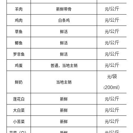
/
公斤
羊肉
新鲜带骨
元
/
公斤
鸡肉
白条鸡
元
/
公斤
草
鱼
鲜活
元
/
公斤
鲫
鱼
鲜活
元
/
公斤
罗非鱼
鲜活
元
/
公斤
鸡蛋
普通，当地主销
元
/
袋
元
鲜奶
当地主销
200ml
）
（
/
公斤
莲花白
新鲜
元
/
公斤
大白菜
新鲜
元
/
公斤
小苦菜
新鲜
元
/
公斤
花菜（白）
新鲜
元