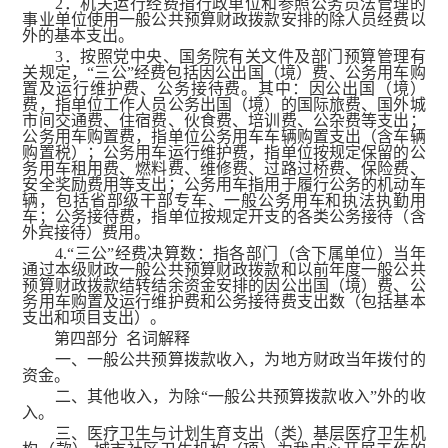
2．机关运行经费指行政单位和参照公务员法管理的
事业单位使用一般公共预算财政拨款安排的除人员经费以
外的基本支出。
3．按照党中央、国务院有关文件及部门预算管理有
关规定，“三公”经费包括因公出国（境）费、公务用车购
置及运行维护费、公务接待费。其中：因公出国（境）
费，指单位工作人员公务出国（境）的国际旅费、国外城
市间交通费、住宿费、伙食费、培训费、公杂费等支出；
公务用车购置费，指单位公务用车车辆购置支出（含车辆
购置税）；公务用车运行维护费，指单位按规定保留的公
务用车租用费、燃料费、维修费、过路过桥费、保险费、
安全奖励费用等支出；公务用车指用于履行公务的机动车
辆，包括省部级干部专车、一般公务用车和执法执勤用
车；公务接待费，指单位按规定开支的各类公务接待（含
外宾接待）费用。
4.“三公”经费决算数：指各部门（含下属单位）当年
通过本级财政一般公共预算财政拨款和以前年度一般公共
预算财政拨款结转结余资金安排的因公出国（境）费、公
务用车购置及运行维护费和公务接待费支出数（包括基本
支出和项目支出）。
第四部分 名词解释
一、一般公共预算拨款收入，为地方财政当年拨付的
资金。
二、其他收入，为除“一般公共预算拨款收入”外的收
入。
三、医疗卫生与计划生育支出（类）基层医疗卫生机