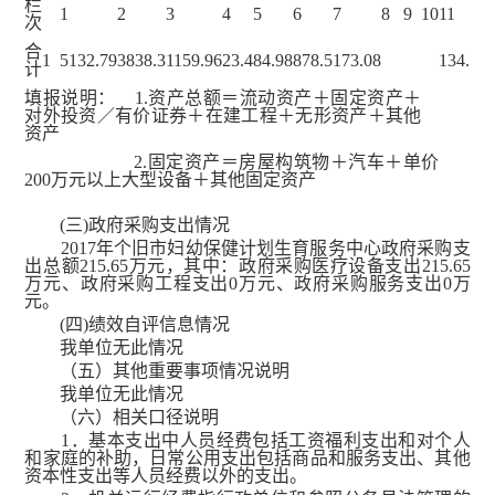
栏
1
2
3
4
5
6
7
8
9
10
11
次
合
1
5132.79
3838.3
1159.96
23.4
84.98
878.5
173.08
134.53
计
填报说明： 1.资产总额＝流动资产＋固定资产＋
对外投资／有价证券＋在建工程＋无形资产＋其他
资产
2.固定资产＝房屋构筑物＋汽车＋单价
200万元以上大型设备＋其他固定资产
(三)政府采购支出情况
2017年个旧市妇幼保健计划生育服务中心政府采购支
出总额215.65万元，其中：政府采购医疗设备支出215.65
万元、政府采购工程支出0万元、政府采购服务支出0万
元。
(四)绩效自评信息情况
我单位无此情况
（五）其他重要事项情况说明
我单位无此情况
（六）相关口径说明
1．基本支出中人员经费包括工资福利支出和对个人
和家庭的补助，日常公用支出包括商品和服务支出、其他
资本性支出等人员经费以外的支出。