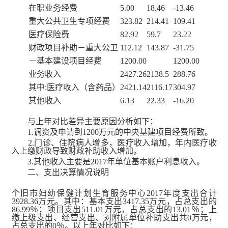
在职业务经费
5.00
18.46
-13.46
重大公共卫生专项经费
323.82
214.41
109.41
医疗保险费
82.92
59.7
23.22
财政项目补助－重大公卫
112.12
143.87
-31.75
－基本建设项目经费
1200.00
1200.00
业务收入
2427.26
2138.5
288.76
其中:医疗收入（含药品）
2421.14
2116.17
304.97
其他收入
6.13
22.33
-16.20
与上年对比差异主要原因分析如下：
1.调资及申请到1200万元的中央基建项目经费所致。
2.门诊、住院病人增多，医疗收入增加，年内医疗收
入上缴财政导致财政补助收入增加。
3.其他收入主要是2017年单位基本账户利息收入。
二、支出决算情况说明
个旧市妇幼保健计划生育服务中心2017年度支出合计
3928.36万元。其中：基本支出3417.35万元，占总支出的
86.99％；项目支出511.01万元，占总支出的13.01％；上
缴上级支出、经营支出、对附属单位补助支出共0万元，
占总支出的0％。以上年对比如下：