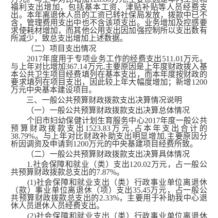
福利支出增加，包括基本工资、津贴补贴等人员经费支
出。本年离退休人员的工资已转社保局发放，拨款中已不
含，管理费用支出中也不含该项支出。业务增加及控感要
求使耗材增加，而其他公用支出因加强控制所以支出数有
所减少，致总支出增加上述数据。
（二）项目支出情况
2017年度用于专项业务工作的经费支出511.01万元。
与上年对比增加367.14万元,主要原因是上年度财政拨入基
本公共卫生项目经费填列在基本支出，而本年度按财政的
要求填列在项目支出，因此较上年大幅度增加；新增1200
万元中央基本建设项目。
三、一般公共预算财政拨款支出决算情况说明
（一）一般公共预算财政拨款支出决算总体情况
个旧市妇幼保健计划生育服务中心2017年度一般公共
预算财政拨款支出1523.83万元,占本年支出合计的
38.79%。与上年对比财政补助支出明显增加,主要原因分
析因调资及申请到1200万元的中央基建项目经费所致。
（二）一般公共预算财政拨款支出决算具体情况
1.社会保障和就业（类）支出120.02万元，占一般公
共预算财政拨款总支出的7.87%。
(1)社会保障和就业支出（类）行政事业单位离退休
（款）事业单位离退休（项）支出35.45万元，占一般公
共预算财政拨款总支出的2.33%，主要用于补助我中心退
休人员退休人员经费支出。
(2)社会保障和就业支出（类）行政事业单位离退休