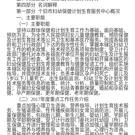
第四部分 名词解释
第一部分 个旧市妇幼保健计划生育服务中心概况
一、主要职能
（一）主要职能
坚持以群体保健和计划生育工作为基础，面向基础、
预防为主，为全市人民提供妇女儿童健康教育、预防保健
及计划生育技术等公共卫生和基本医疗服务。完成各级政
府和卫计行政部门下达的指令性任务；掌握本辖区妇幼卫
生工作的相关政策、技术规范及各项规章制度；受卫计行
政部门委托对本市各级医疗单位开展的妇幼卫生及计生服
务工作进行检查、考核与评价；负责指导和开展本辖区的
妇幼保健及计划生育健康教育与健康促进工作；组织实施
本辖区母婴保健技术培训，对基层医疗保健机构开展业务
指导，并提供技术支持；负责本辖区孕产妇死亡、婴儿及
5岁以下儿童死亡、出生缺陷监测、妇幼卫生及计划生育
技术服务等信息的收集、统计、分析、质量控制和汇总上
报；开展妇女保健服务，包括青春期保健、婚前和孕前保
健、孕产期保健、更年期保健、老年期保健。
（二）2017年度重点工作任务介绍
重点加强心理卫生咨询、营养指导、计划生育技术服
务、生殖道感染、性传播疾病等妇女常见病防治；开展儿
童保健服务，包括胎儿期、新生儿期、婴幼儿期、学龄前
期及学龄期保健，受卫计行政部门委托对托幼园（所）卫
生保健工作进行管理和业务指导。重点加强儿童早期综合
发展、营养与喂养指导、生长发育监测、心理行为咨询、
儿童疾病综合管理等儿童保健服务；开展妇幼卫生、生殖