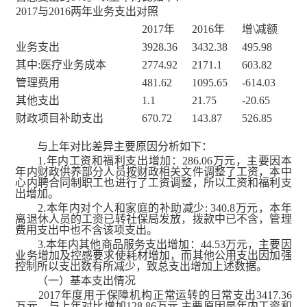
2017与2016两年业务支出对照
2017年
2016年
增\减额
业务支出
3928.36
3432.38
495.98
其中:医疗业务成本
2774.92
2171.1
603.82
管理费用
481.62
1095.65
-614.03
其他支出
1.1
21.75
-20.65
财政项目补助支出
670.72
143.87
526.85
与上年对比差异主要原因分析如下：
1.年内工资和福利支出增加：286.06万元，主要因本
年内财政供养部分人员按财政相关文件调整了工资，本中
心内聘合同制职工也进行了工资调整，所以工资和福利支
出增加。
2.本年内对个人和家庭的补助减少: 340.8万元，本年
离退休人员的工资已转社保局发放，拨款中已不含，管理
费用支出中也不含该项支出。
3.本年内其他商品服务支出增加：44.53万元，主要因
业务增加及控感要求使耗材增加，而其他公用支出因加强
控制所以支出数有所减少，致总支出增加上述数据。
（一）基本支出情况
2017年度用于保障机构正常运转的日常支出3417.36
万元。与上年对比增加128.86万元,主要原因是年内工资和