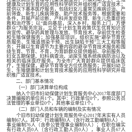
健康及计划生育的应用性科学研究并组织推广适宜技术；
提供以下基本医疗服务，包括妇女儿童常见疾病诊治、产
前筛查、新生儿疾病筛查、助产技术服务等，根据需要和
条件，开展产前诊断、产科并发症处理、新生儿危重症抢
救和治疗等；以“面向基层，深入乡村，服务上门，方便
群众”为服务宗旨，立足于计划生育政策优生优育知识咨
询宣传、避孕药具管理与发放、节育技术，孕前优生检查
和生殖保健服务；加强基层培训，组织实施“避孕节育优
质服务、生殖道感染干预、出生缺陷干预”三大工程等服
务；开展以生育调节为主要内容的避孕节育技术服务和围
绕生育、节育、不育，为育龄群众提供婚前、孕前服务、
妇女五期保健、妇科病查治、泌尿生殖系统疾病防治以及
相关的临床医疗服务。为全市广大育龄群众提供临床医
疗，生殖保健，避孕节育等全方位优质服务；开展妇幼卫
生、生殖健康和计划生育技术服务的应用性科学研究并组
织推广适宜技术。
二、部门基本情况
（一）部门决算单位构成
纳入个旧市妇幼保健计划生育服务中心2017年度部门
决算编报的单位共1个。其中：行政单位0个，参照公务员
法管理的事业单位0个，其他事业单位1个。
（二）部门人员和车辆的编制及实有情况
个旧市妇幼保健计划生育服务中心2017年末实有人员
编制67人。其中：行政编制0人（含行政工勤编制0人），
事业编制76人（含参公管理事业编制0人）；在职在编实
有行政人员0人（含行政工勤人员0人），事业人员67人