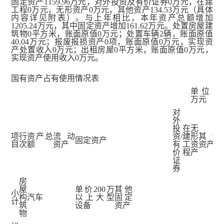
固定资产1159.96万元，对外投资及有价证券0万元，在建
工程0万元，无形资产0万元，其他资产134.53万元（具体
内容详见附表）。与上年相比，本年资产总额增加
1205.24万元，其中固定资产增加161.62万元。处置房屋建
筑物0平方米，账面原值0万元；处置车辆2辆，账面原值
40.04万元；报废报损资产0项，账面原值0万元，实现资
产处置收入0万元；出租房屋0平方米，账面原值0万元，
实现资产使用收入0万元。
国有资产占有使用情况表
单位：
万元
对
外
投
在
无
项
行
资产总
流动
资/
建
形
其他
固定资产
目
次
额
资产
有
工
资
资产
价
程
产
证
券
房
屋
单价200万
其他
小
构
汽车
以上大型
固定
计
筑
设备
资产
物