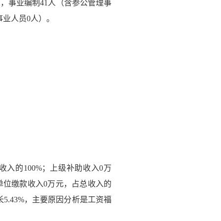
，事业编制41人（含参公管理事
事业人员0人）。
收入的100%；上级补助收入0万
单位缴款收入0万元，占总收入的
长5.43%，主要原因分析是工资福