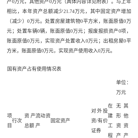
产0万元，其他资产0万元（具体内容详见附表）。与上年
相比，本年资产总额减少21.74万元，其中固定资产增加
（减少）0万元。处置房屋建筑物0平方米，账面原值0万
元；处置车辆0辆，账面原值0万元；报废报损资产0项，
账面原值0万元，实现资产处置收入0万元；出租房屋0平
方米，账面原值0万元，实现资产使用收入0万元。
国有资产占有使用情况表
单位：
万元
在
无
其
对外投
项
资产
流动资
建
形
他
行次
固定资产
资/有价
目
总额
产
工
资
资
证券
程
产
产