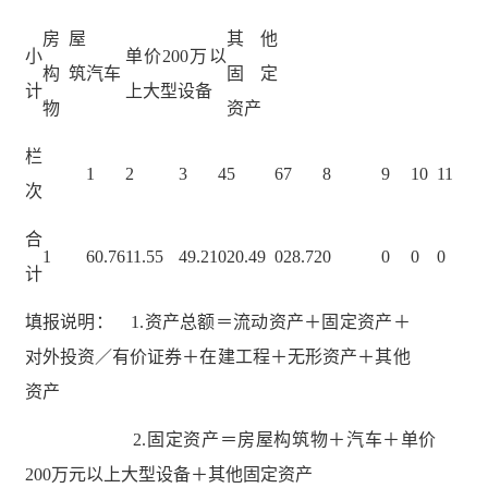
房屋
其他
小
单价200万以
构筑
汽车
固定
计
上大型设备
物
资产
栏
1
2
3
4
5
6
7
8
9
10
11
次
合
1
60.76
11.55
49.21
0
20.49
0
28.72
0
0
0
0
计
填报说明： 1.资产总额＝流动资产＋固定资产＋
对外投资／有价证券＋在建工程＋无形资产＋其他
资产
2.固定资产＝房屋构筑物＋汽车＋单价
200万元以上大型设备＋其他固定资产