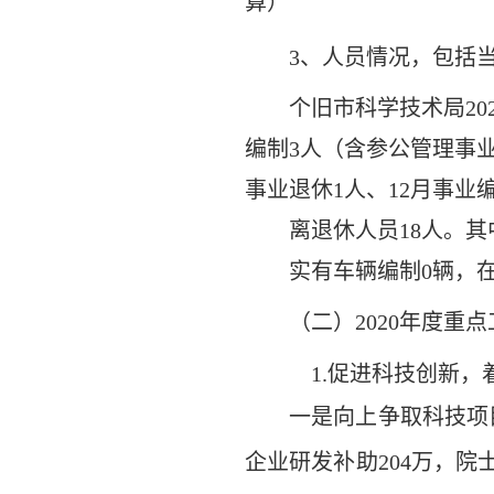
算）
3、人员情况，包括
个旧市科学技术局
2
编制
3
人（含参公管理事
事业退休1人、12月事业
离退休人员
18人。
实有车辆编制
0辆，
（二）
2020年度重
1.促进科技创新
一是向上争取科技项
企业研发补助204万，院