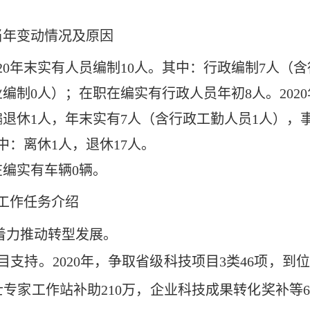
当年变动情况及原因
020年末实有人员编制1
0
人。其中：行政编制
7
人（含
业编制
0人）；在职在编实有行政人员年初8人。2020
编退休1人，年末实有7人（含行政工勤人员1人），
其中：离休1人，退休17人。
在编实有车辆0辆。
点工作任务介绍
，着力推动转型发展。
目支持。
2020年，争取省级科技项目3类46项，到位资
士专家工作站补助210万，企业科技成果转化奖补等66