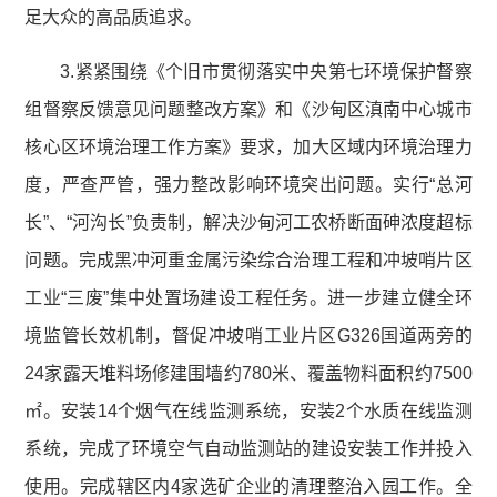
足大众的高品质追求。
3.紧紧围绕《个旧市贯彻落实中央第七环境保护督察
组督察反馈意见问题整改方案》和《沙甸区滇南中心城市
核心区环境治理工作方案》要求，加大区域内环境治理力
度，严查严管，强力整改影响环境突出问题。实行“总河
长”、“河沟长”负责制，解决沙甸河工农桥断面砷浓度超标
问题。完成黑冲河重金属污染综合治理工程和冲坡哨片区
工业“三废”集中处置场建设工程任务。进一步建立健全环
境监管长效机制，督促冲坡哨工业片区G326国道两旁的
24家露天堆料场修建围墙约780米、覆盖物料面积约7500
㎡。安装14个烟气在线监测系统，安装2个水质在线监测
系统，完成了环境空气自动监测站的建设安装工作并投入
使用。完成辖区内4家选矿企业的清理整治入园工作。全