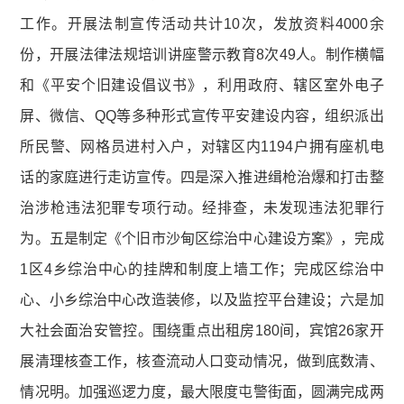
工作。开展法制宣传活动共计10次，发放资料4000余
份，开展法律法规培训讲座警示教育8次49人。制作横幅
和《平安个旧建设倡议书》，利用政府、辖区室外电子
屏、微信、QQ等多种形式宣传平安建设内容，组织派出
所民警、网格员进村入户，对辖区内1194户拥有座机电
话的家庭进行走访宣传。四是深入推进缉枪治爆和打击整
治涉枪违法犯罪专项行动。经排查，未发现违法犯罪行
为。五是制定《个旧市沙甸区综治中心建设方案》，完成
1区4乡综治中心的挂牌和制度上墙工作；完成区综治中
心、小乡综治中心改造装修，以及监控平台建设；六是加
大社会面治安管控。围绕重点出租房180间，宾馆26家开
展清理核查工作，核查流动人口变动情况，做到底数清、
情况明。加强巡逻力度，最大限度屯警街面，圆满完成两