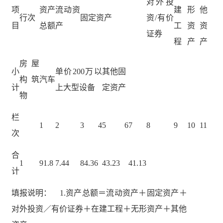
对外投
项
资产
流动资
建
形
他
行次
固定资产
资/有价
目
总额
产
工
资
资
证券
程
产
产
房屋
小
单价200万以
其他固
构筑
汽车
计
上大型设备
定资产
物
栏
1
2
3
4
5
6
7
8
9
10
11
次
合
1
91.8
7.44
84.36
43.23
41.13
计
填报说明： 1.资产总额＝流动资产＋固定资产＋
对外投资／有价证券＋在建工程＋无形资产＋其他