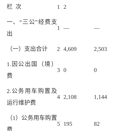
栏 次
1
2
一、“三公”经费支
1
—
—
出
（一）支出合计
2
4,609
2,503
1.因公出国（境）
3
0
0
费
2.公务用车购置及
4
2,108
1,144
运行维护费
（1）公务用车购置
5
195
82
费