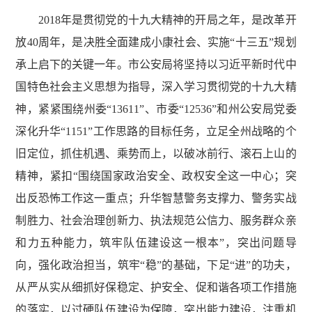
2018年是贯彻党的十九大精神的开局之年，是改革开
放40周年，是决胜全面建成小康社会、实施“十三五”规划
承上启下的关键一年。市公安局将坚持以习近平新时代中
国特色社会主义思想为指导，深入学习贯彻党的十九大精
神，紧紧围绕州委“13611”、市委“12536”和州公安局党委
深化升华“1151”工作思路的目标任务，立足全州战略的个
旧定位，抓住机遇、乘势而上，以破冰前行、滚石上山的
精神，紧扣“围绕国家政治安全、政权安全这一中心；突
出反恐怖工作这一重点；升华智慧警务支撑力、警务实战
制胜力、社会治理创新力、执法规范公信力、服务群众亲
和力五种能力，筑牢队伍建设这一根本”，突出问题导
向，强化政治担当，筑牢“稳”的基础，下足“进”的功夫，
从严从实从细抓好保稳定、护安全、促和谐各项工作措施
的落实，以过硬队伍建设为保障，突出能力建设，注重机