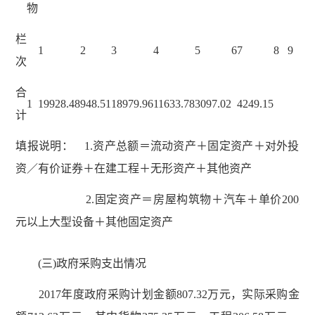
物
栏
1
2
3
4
5
6
7
8
9
10
次
合
1
19928.48
948.51
18979.96
11633.78
3097.02
4249.15
计
填报说明： 1.资产总额＝流动资产＋固定资产＋对外投
资／有价证券＋在建工程＋无形资产＋其他资产
2.固定资产＝房屋构筑物＋汽车＋单价200万
元以上大型设备＋其他固定资产
(三)政府采购支出情况
2017年度政府采购计划金额807.32万元，实际采购金