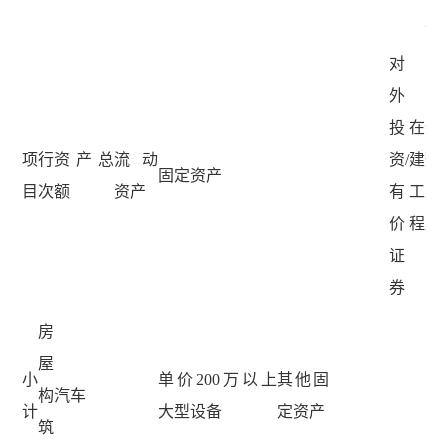
万
对
外
投
在
无
项
行
资产总
流动
资/
建
形
固定资产
目
次
额
资产
有
工
资
价
程
产
证
券
房
屋
小
单价200万以上
其他固
构
汽车
计
大型设备
定资产
筑