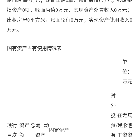
账面原值0万元；处置车辆0辆，账面原值0万元；报废报
损资产0项，账面原值0万元，实现资产处置收入0万元；
出租房屋0平方米，账面原值0万元，实现资产使用收入0
万元。
国有资产占有使用情况表
单
位：
万元
对
外
投
在
无
其
项
行
资产总
流动
资/
建
形
他
固定资产
目
次
额
资产
有
工
资
资