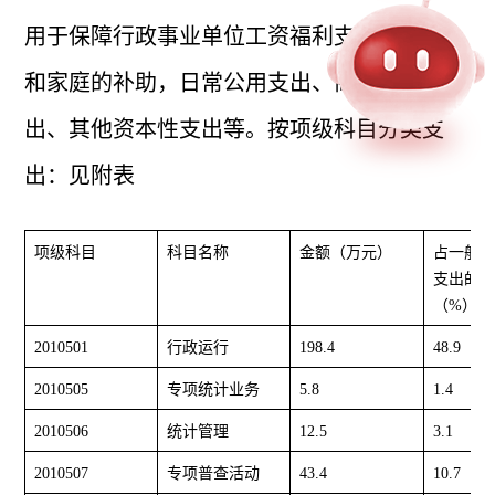
用于保障行政事业单位工资福利支出和对个人
和家庭的补助，日常公用支出、商品和服务支
出、其他资本性支出等。按项级科目分类支
出：见附表
项级科目
科目名称
金额（万元）
占一般公
支出的比
（%）
2010501
行政运行
198.4
48.9
2010505
专项统计业务
5.8
1.4
2010506
统计管理
12.5
3.1
2010507
专项普查活动
43.4
10.7