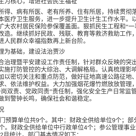
生为核心，增进社会民生福祉
所得、病有所医、老有所养、住有所居，持续贯彻
本医疗卫生服务，进一步提升卫生计生工作水平。
扩大农村居民保险参保覆盖面。狠抓民生工程和“一
改造。继续抓好民政、残联、教育等救济救助工作
进人民群众幸福指数再上新台阶。
理为基础，建设法治贾沙
合治理暨平安建设工作责任制，针对群众反映的突
实施打防管控的大综治、大调解格局。认真梳理影
加以密切关注和重点防范，做好征地高速公路征地
求、依法维护权益。大力加强烟花爆竹燃放放管理
一岗双责、党政同责”责任制，强化安全生产日常监
做到警钟长鸣，确保社会和谐稳定。
况
门预算单位共
9
个。其中：财政全供给单位
9
个；部
个。财政全供给单位中行政单位
4
个；参公管理事业
2
月统计，部门基本情况如下：