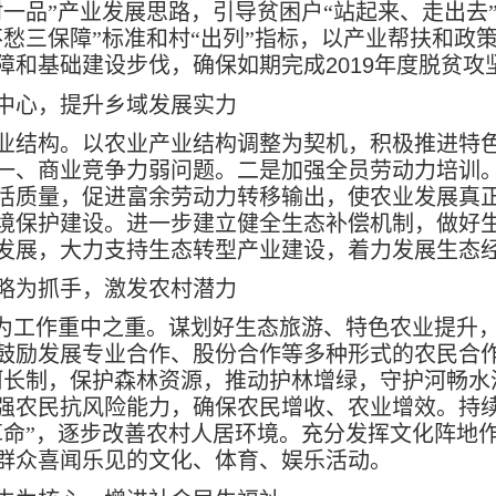
村一品”产业发展思路，引导贫困户“站起来、走出去
不愁三保障”标准和村“出列”指标，以产业帮扶和政
障和基础建设步伐，确保如期完成
2019
年度脱贫攻
中心，提升乡域发展实力
业结构。以农业产业结构调整为契机，积极推进特
一、商业竞争力弱问题。二是加强全员劳动力培训
活质量，促进富余劳动力转移输出，使农业发展真
境保护建设。进一步建立健全生态补偿机制，做好
发展，大力支持生态转型产业建设，着力发展生态
略为抓手，激发农村潜力
作为工作重中之重。谋划好生态旅游、特色农业提升
鼓励发展专业合作、股份合作等多种形式的农民合作
河长制，保护森林资源，推动护林增绿，守护河畅水
强农民抗风险能力，确保农民增收、农业增效。持
革命”，逐步改善农村人居环境。充分发挥文化阵地
群众喜闻乐见的文化、体育、娱乐活动。