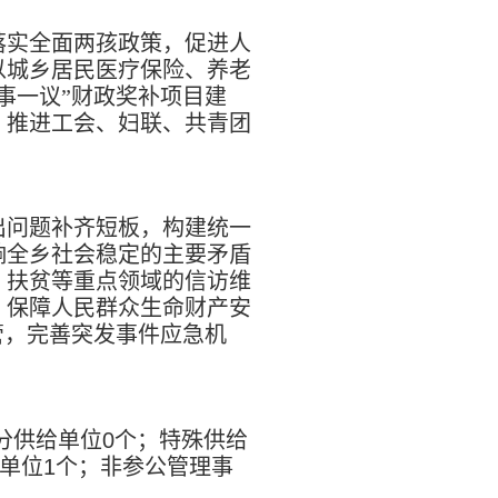
落实全面两孩政策，促进人
以城乡居民医疗保险、养老
事一议”财政奖补项目建
，推进工会、妇联、共青团
出问题补齐短板，构建统一
响全乡社会稳定的主要矛盾
、扶贫等重点领域的信访维
，保障人民群众生命财产安
管，完善突发事件应急机
分供给单位
0
个；特殊供给
单位
1
个；非参公管理事