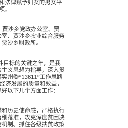
和法律赋予妇女的男女平
项。
：贾沙乡党政办公室、贾
公室、贾沙乡农业综合服务
、贾沙乡财政所。
斗目标的关键之年，是我
会主义思想为指导，深入贯
实州委“
13611
”
工作思路
经济发展的质量和效益，
抓好以下几个方面工作：
感和历史使命感，严格执行
落细落准，攻克深度贫困决
结机制。抓住各级扶贫政策