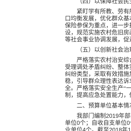
（四）以保障社会民
紧盯学有所教、劳有
口均衡发展，优化群众基
保险参保为重点，进一步
设，规范实施农村危旧房
等社会事业协调发展，促
（五）以创新社会治
严格落实农村治安综
受理调处矛盾纠纷、整体
纠纷类型，采取有效措施
稳，引导群众理性表达诉
全。严格落实安全生产“
制，提高应急处置能力，
二、预算单位基本情
我部门编制
2019
年部
单位
0
个；自收自支单位
0
业单位
4
个。截至
2018
年
1