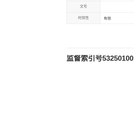
文号
时效性
有效
监督索引号
53250100