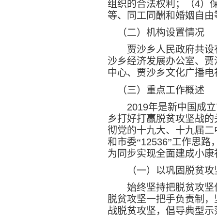
组织的合法权利；（
4
）
等、同工同酬和婚姻自由
（二）机构设置情况
贾沙乡人民政府共设
沙乡经济发展办公室、贾
中心、贾沙乡文化广播电
（三）重点工作概述
2019
年是新中国成立
乡打好打赢脱贫攻坚战的
彻党的十九大、十九届二
和市委“
12536
”
工作思路
为同步实现全面建成小康
（一）以巩固脱贫攻
始终坚持把脱贫攻坚
脱贫攻坚一把手负责制，
战脱贫攻坚，倡导典型示