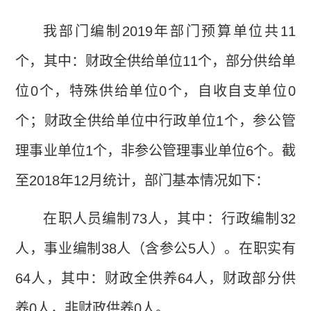
我部门编制
2019
年部门预算单位共
11
个，其中：财政全供给单位
11
个，部分供给单
位
0
个，特殊供给单位
0
个，自收自支单位
0
个；财政全供给单位中行政单位
1
个，参公管
理事业单位
1
个，非参公管理事业单位
6
个。截
至
2018
年
12
月统计，部门基本情况如下：
在职人员编制
73
人，其中：行政编制
32
人，事业编制
38
人（含参公
5
人）。在职实有
64
人，其中：财政全供养
64
人，财政部分供
养
0
人，非财政供养
0
人。