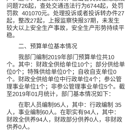
问题
726
起，查处交通违法行为
6744
起，处罚
罚款
401070
元。处理投诉或者投诉转办件
27
起，整改
27
起，上报监察快报
37
期，未发生
较大以上安全生产事故，安全生产形势持续平
稳。
二、预算单位基本情况
我部门编制
2019
年部门预算单位共
10
个。其中：财政全供给单位
10
个；部分供给单
位
0
个；特殊供给单位
0
个；自收自支单位
0
个。财政全供给单位中行政单位
4
个；参公管
理事业单位
1
个；非参公管理事业单位
5
个。截
至
2019
年
01
月统计，部门基本情况如下：
在职人员编制
95
人，其中：行政编制
35
人，事业编制
60
人。在职实有
94
人，其中：
财政全供养
94
人，财政部分供养
0
人，非财政
供养
0
人。