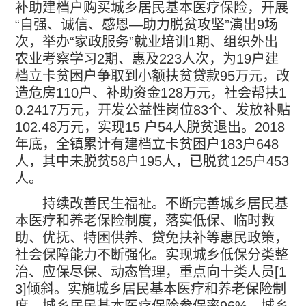
补助建档户购买城乡居民基本医疗保险，开展
“
自强、诚信、感恩
—
助力脱贫攻坚
”
演出
9
场
次，举办
“
家政服务
”
就业培训
1
期、组织外出
农业考察学习
2
期、惠及
223
人次，为
19
户建
档立卡贫困户争取到小额扶贫贷款
95
万元，改
造危房
110
户、补助资金
128
万元，社会帮扶
1
0.2417
万元，开发公益性岗位
83
个、发放补贴
102.48
万元，实现
15
户
54
人脱贫退出。
2018
年底，全镇累计有建档立卡贫困户
183
户
648
人，其中未脱贫
58
户
195
人，已脱贫
125
户
453
人。
持续改善民生福祉。不断完善城乡居民基
本医疗和养老保险制度，落实低保、临时救
助、优抚、特困供养、贷免扶补等惠民政策，
社会保障能力不断强化。实现城乡低保分类整
治、应保尽保、动态管理，重点向十类人员
[1
3]
倾斜。实施城乡居民基本医疗和养老保险制