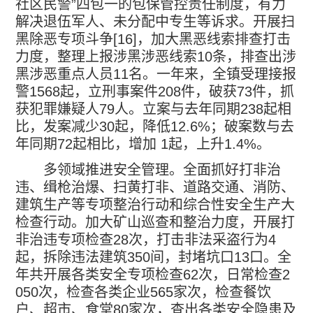
社区民警
”
四包一的包保管控责任制度，有力
解决退伍军人、未分配中专生等诉求。开展
扫
黑除恶
专项斗争
[16]
，加大黑恶线索排查打击
力度，整理上报涉黑涉恶线索
10
条，排查出涉
黑涉恶重点人员
11
名。一年来，全镇受理接报
警
1568
起，立刑事案件
208
件，破获
73
件，抓
获犯罪嫌疑人
79
人。立案与去年同期
238
起相
比，发案减少
30
起，降低
12.6%
；破案数与去
年同期
72
起相比，增加
1
起，上升
1.4%
。
多领域推进安全管理。全面抓好打非治
违、缉枪治爆、扫黄打非、道路交通、消防、
建筑生产等专项整治行动和综合性安全生产大
检查行动。加大矿山巡查和整治力度，开展打
非治违专项检查
28
次，打击非法采盗行为
4
起，拆除违法建筑
350
间，封堵坑口
13
口。全
年共开展各类安全专项检查
62
次，日常检查
2
050
次，检查各类企业
565
家次，检查餐饮
户、超市、食堂
80
家次，查出各类安全隐患及