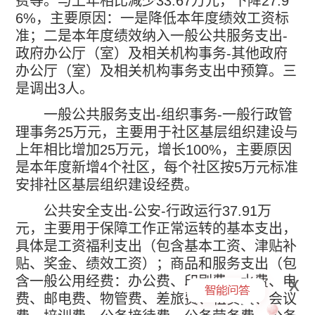
费等。与上年相比减少
33.67
万元，下降
27.9
6%
，主要原因：一是降低本年度绩效工资标
准；二是本年度绩效纳入一般公共服务支出
-
政府办公厅（室）及相关机构事务
-
其他政府
办公厅（室）及相关机构事务支出中预算。三
是调出
3
人。
一般公共服务支出
-
组织事务
-
一般行政管
理事务
25
万元，主要用于社区基层组织建设与
上年相比增加
25
万元，增长
100%
，主要原因
是本年度新增
4
个社区，每个社区按
5
万元标准
安排社区基层组织建设经费。
公共安全支出
-
公安
-
行政运行
37.91
万
元，主要用于保障工作正常运转的基本支出，
具体是工资福利支出（包含基本工资、津贴补
贴、奖金、绩效工资）；商品和服务支出（包
x
含一般公用经费：办公费、印刷费、水费、电
费、邮电费、物管费、差旅费、租赁费、会议