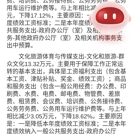
费、培训费、公务接待费、公务劳务费、公务
用车运行维护费等。与上年相比减少
7.83
万
元，下降
17.12%
，主要原因：一是降低本年
度绩效工资标准；二是本年度绩效纳入一般公
共服务支出
-
政府办公厅（室）及相关机构事
务
-
其他政府办公厅（室）及相关机构事务支
出中预算。
文化旅游体育与传媒支出
-
文化和旅游
-
群
众文化
13.32
万元，主要用于保障工作正常运
转的基本支出，具体是工资福利支出（包含基
本工资、津贴补贴、奖金、绩效工资）；商品
和服务支出（包含一般公用经费：办公费、印
刷费、水费、电费、邮电费、物管费、差旅
费、租赁费、会议费、培训费、公务接待费、
公务劳务费、公务用车运行维护费等。与上年
相比减少
3.05
万元，下降
18.62%
。主要原因
是：一是降低本年度绩效工资标准；二是本年
度绩效纳入一般公共服务支出
-
政府办公厅