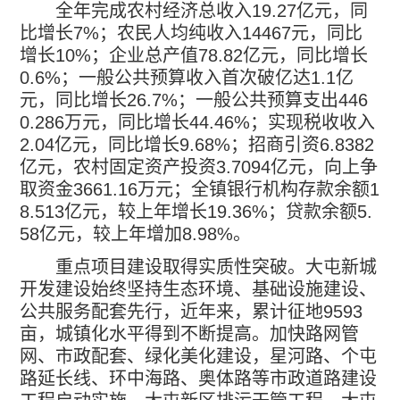
全年完成农村经济总收入
19.27
亿元，同
比增长
7%
；农民人均纯收入
14467
元，同比
增长
10%
；企业总产值
78.82
亿元，同比增长
0.6%
；一般公共预算收入首次破亿达
1.1
亿
元，同比增长
26.7%
；一般公共预算支出
446
0.286
万元，同比增长
44.46%
；实现税收收入
2.04
亿元，同比增长
9.68%
；招商引资
6.8382
亿元，农村固定资产投资
3.7094
亿元，向上争
取资金
3661.16
万元；全镇银行机构存款余额
1
8.513
亿元，较上年增长
19.36%
；贷款余额
5.
58
亿元，较上年增加
8.98%
。
重点项目建设取得实质性突破。大屯新城
开发建设始终坚持生态环境、基础设施建设、
公共服务配套先行，近年来，累计征地
9593
亩，城镇化水平得到不断提高。加快路网管
网、市政配套、绿化美化建设，星河路、个屯
路延长线、环中海路、奥体路等市政道路建设