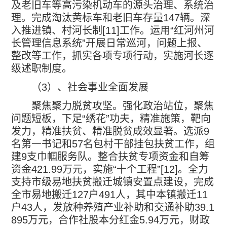
及老旧车等高污染机动车的源头治理、系统治
理。完成淘汰黄标车和老旧车存量
147
辆。深
入推进镇、村河长制
[11]
工作。运用
“
红河州河
长管理信息系统
”
开展日常巡河，问题上报、
整改等工作，抓实各项专项行动，实施河长逐
级述职制度。
（
3
）、社会事业全面发展
聚焦聚力脱贫攻坚。强化政治站位，聚焦
问题短板，下足
“
绣花
”
功夫，精准施策，靶向
发力，精准扶贫、精准脱贫成效显著。选派
9
名第一书记和
57
名包村干部挂包扶贫工作，组
建
9
支巾帼服务队。整合扶贫专项资金和自筹
资金
421.99
万元，实施
“
十个工程
”[12]
。全力
支持市级易地扶贫搬迁城镇安置点建设，完成
全市易地搬迁
127
户
491
人，其中本镇搬迁
11
户
43
人，发放种养殖产业补助和交通补助
39.1
895
万元，合作社股本分红金
5.94
万元，财政