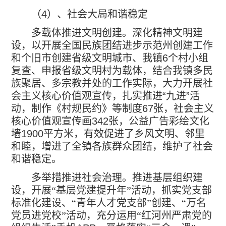
（
4
）、社会大局和谐稳定
多载体推进文明创建。深化精神文明建
设，以开展全国民族团结进步示范州创建工作
和个旧市创建省级文明城市、我镇
6
个村小组
复查、申报省级文明村为载体，结合我镇多民
族聚居、多宗教并处的工作实际，大力开展社
会主义核心价值观宣传，扎实推进
“
九进
”
活
动，制作《村规民约》等制度
67
张，社会主义
核心价值观宣传画
342
张，公益广告彩绘文化
墙
1900
平方米，有效促进了乡风文明、邻里
和睦，增进了全镇各族群众团结，维护了社会
和谐稳定。
多举措推进社会治理。推进基层组织建
设，开展“基层党建提升年”活动，抓实党支部
标准化建设、“青年人才党支部”创建、“万名
党员进党校”活动，充分运用“红河州严肃党的