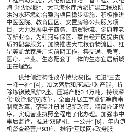
工程启动实施，大屯新区排污干管工程、大屯
海“环湖绿廊”、大屯海水库清淤扩建工程及防
洪沟水环境综合整治项目稳步实施，积极推进
中医医院、教育园区、安置房等公共服务项
目，大力发展电子商务、商贸物流、健康养老
等新业态，为红河综保区、蒙自经开区提供优
质的配套服务，加快推进大屯粮食物流园、红
星美凯龙家居广场前期工作，集交通、教育、
医疗、产业、生态配套于一体的生态宜居新城
正在崛起。
供给侧结构性改革持续深化。推进
“
三去
一降一补
” [4]
，淘汰落后和压减过剩产能，拆
除炼锑鼓风炉
2
座、压减产能
0.4
万吨。持续深
化
“
放管服
”[5]
改革，全面开展工商登记等商事
制度改革，落实注册登记新政策，精简办证程
序，实现营业执照全程电子化办理。加强事中
事后监管，推进
“
双随机、一公开
” [6]
，年内随
机督查经营户
93
户。推行
“
互联网
+
政务服