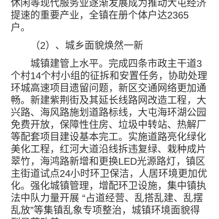
休闲等现代服务业逐渐发展成为推动大屯经济
提速的重要产业，全镇在册个体户达
2365
户。
（
2
）、城乡面貌焕然一新
城镇建管上水平。完成四条市政主干道
3
个村
14
个村小组的征拆和安置任务，协助处理
环城高速项目遗留问题，新区交通网络更加通
畅。新建紫荆街及其延长线路网改造工程，大
兴路、海风路施划道路标线，大屯海环湖公园
免费开放，保障性住房、垃圾中转站、热解厂
等配套项目建设基本完工。实施道路亮化绿化
美化工程，红河大道沿线拆违复绿、栽种成片
翠竹，海鸿路新增和更换
LED
光源路灯，镇区
主街道试点
24
小时环卫保洁，人居环境更加优
化。强化城镇管理，增配环卫设施，集中镇执
法中队力量开展
“
占道经营、乱搭乱建、乱摆
乱放
”
等集镇乱象专项整治，城镇环境面貌得