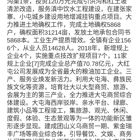
沟渠
1
条，投资
120
万元完成引洪沟和红土坡
清淤改造，服务滇中饮水工程建设，在建张家
寨、小屯城乡建设用地增减挂钩重点项目。大
力推进土地确权工作，完成土地确权
5868
户，确权面积
31214
亩，发放土地承包合同书
5868
本。工业生产提质增效。全镇有企业
156
6
个，从业人员
14628
人。
2018
年，新增规上
企业
4
个，实施重点技改扩规项目
7
个，
11
家
规上企业
[7]
完成企业总产值
70.78
亿元，大红
屯公司发展成为全省最大的粮油加工企业。三
产、服务业焕发新活力。利用大屯海、彝族民
族文化等资源，培育壮大以大型商贸、旅游、
会展为主的第三产业，全力推进大屯商贸综合
体建设。大屯海西岸驳岸、亲水平台、绿廊、
建筑小品等工程竣工，集旅游、观光、休闲、
度假、体验、生态景观等为一体的功能新区雏
形逐步显现。建成团山义乌商贸一期、紫金瑞
丰广场等商业综合体，引导餐饮、文娱、商务