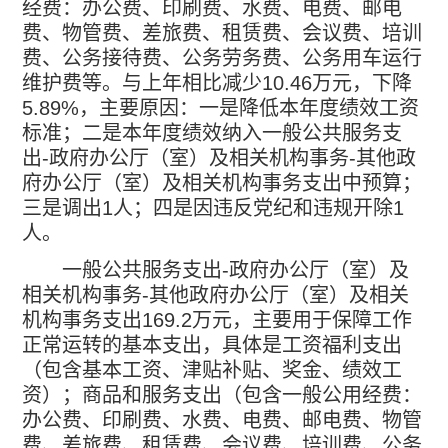
经费：办公费、印刷费、水费、电费、邮电
费、物管费、差旅费、租赁费、会议费、培训
费、公务接待费、公务劳务费、公务用车运行
维护费等。与上年相比减少
10.46
万元，下降
5.89%
，主要原因：一是降低本年度绩效工资
标准；二是本年度绩效纳入一般公共服务支
出
-
政府办公厅（室）及相关机构事务
-
其他政
府办公厅（室）及相关机构事务支出中预算；
三是调出
1
人；四是因违反党纪和违规开除
1
人。
一般公共服务支出
-
政府办公厅（室）及
相关机构事务
-
其他政府办公厅（室）及相关
机构事务支出
169.2
万元，主要用于保障工作
正常运转的基本支出，具体是工资福利支出
（包含基本工资、津贴补贴、奖金、绩效工
资）；商品和服务支出（包含一般公用经费：
办公费、印刷费、水费、电费、邮电费、物管
费、差旅费、租赁费、会议费、培训费、公务