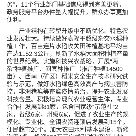
务
”
，
11
个行业部门基础信息得到完善更新，
政务服务平台办件量大幅提升，群众办事更加
便利。
产业结构在转型升级中不断优化。特色农
业发展壮大。持续做好袁隆平超级杂交水稻种
植工作，百亩连片水稻攻关田种植基地平均亩
产达
1152.3
公斤，刷新了水稻大面积种植产量
的世界纪录。实施科技兴农战略，开展
“
两
杂
”
种植推广、间套种推广（推广种植
14500
亩）、西南（矿区）稻米安全生产技术研究试
验与示范，做好水稻绿色高效高产与病虫害防
控，非洲猪瘟等畜禽疫情防治，提升农业发展
科技含量。积极培育现代农业经营主体，专业
合作社发展到
81
家，包含国家级
“
示范社
”2
家，省级
6
家，州级
6
家，促进了农业生产的规
模化、专业化。全镇农资连锁店发展到
15
个，
便民超市
20
个。加大农田水利基本建设，新修