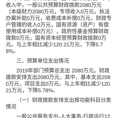
收入中，一般公共预算财政拨款
2080
万元
（本级财力
2080
万元，专项收入
0
万元，执法
办案补助
0
万元，收费成本补偿
0
万元，财政专
户管理的收入
0
万元，国有资源（资产）有偿
使用成本补偿
0
万元），政府性基金预算财政
拨款
0
万元，国有资本经营预算财政拨款
0
万
元。与上年相比减少
120.21
万元，下降
5.7
8%
。
三、预算单位支出情况
2019
年部门预算总支出
2080
万元。财政
拨款安排支出
2080
万元，其中，基本支出
208
0
万元，项目支出
0
万元。与上年相比减少
120.
21
万元，下降
5.78%
。
（一）财政拨款安排支出按功能科目分类
情况
一般公共服务支出
-
人大事务
-
行政运行
12.