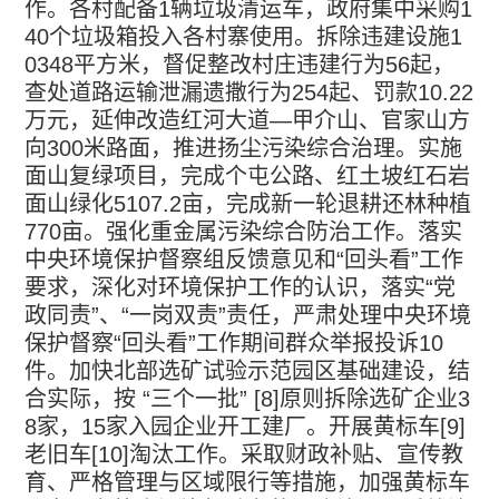
作。各村配备
1
辆垃圾清运车，政府集中采购
1
40
个垃圾箱投入各村寨使用。拆除违建设施
1
0348
平方米，督促整改村庄违建行为
56
起，
查处道路运输泄漏遗撒行为
254
起、罚款
10.22
万元，延伸改造红河大道
—
甲介山、官家山方
向
300
米路面，推进扬尘污染综合治理。实施
面山复绿项目，完成个屯公路、红土坡红石岩
面山绿化
5107.2
亩，完成新一轮退耕还林种植
770
亩。强化重金属污染综合防治工作。落实
中央环境保护督察组反馈意见和
“
回头看
”
工作
要求，深化对环境保护工作的认识，落实
“
党
政同责
”
、
“
一岗双责
”
责任，严肃处理中央环境
保护督察
“
回头看
”
工作期间群众举报投诉
10
件。加快北部选矿试验示范园区基础建设，结
合实际，按
“
三个一批
” [8]
原则拆除选矿企业
3
8
家，
15
家入园企业开工建厂。开展黄标车
[9]
老旧车
[10]
淘汰工作。采取财政补贴、宣传教
育、严格管理与区域限行等措施，加强黄标车