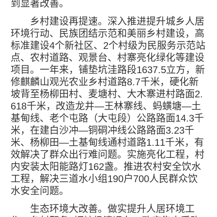
到显著改善。
乡村建设再提速。深入推进提升城乡人居
环境行动、民族团结示范和美丽乡村建设，高
标准建设
4
个新社区、
2
个村级为民服务示范站
点、农村道路、观景台、村寨亮化绿化等建设
项目。一年来，铺垫坑洼路段
1637.5
立方，新
修麒麟山观光农业乡村道路
8.7
千米，硬化新
坡背至杨柳田村、麦塘村、大木寨进村路面
2.
618
千米，改造龙井
—
王林寨线、蚂蟥塘
—
土
基甸线、老个屯路（大屯段）公路路面
14.3
千
米，在建白沙冲
—
铜硐冲线公路路面
3.23
千
米、杨柳田
—
土基甸线通村道路
1.11
千米，有
效解决了群众出行难问题。实施亮化工程，村
内安装太阳能路灯
162
盏。推进农村安全饮水
工程，解决三道水小组
190
户
700
人民群众饮
水安全问题。
生态环境大改善。做实提升人居环境工