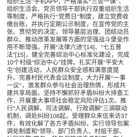
组织生活”手机
APP
，严格落实“三会一课”、
组织生活会、党员领导干部执行双重组织生活
等制度，严格执行“党费日”制度，建立党费收
缴台账，并执行定期公示制度，在宣传党的主
张、贯彻党的决定、领导基层治理、团结动员
群众、推动改革发展等方面的坚强战斗堡垒作
用不断增强。开展
“
法律六进
”[14]
、
“
七五普
法
”[15]
，健全完善综治中心标准化建设，完成
10
个村级
“
综治中心
”
挂牌。扎实开展
“
平安大
屯
”
创建活动，人民群众安全感和满意度提
升。完善村民代表会议制度，大力开展“一事
一议”，激发群众参与社会治理热情，形成共
建共享局面。坚持不懈抓好矛盾纠纷大排查工
作，开展重大事项社会稳定风险评估
1
次。推
行
“
人民调解、司法调解、行政调解
”
三调联动
机制，调处纠纷
108
起，受理群众来信来访
37
件，有效化解了各方矛盾纠纷。实行领导包案
调处制度和
“
领导、部门负责人、村组干部、