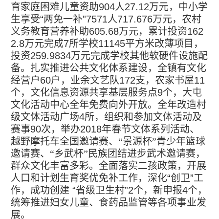
育家庭困难儿童资助
904
人
27.12
万元，中小学
生享受
“
两免一补
”7571
人
717.676
万元，农村
义务教育营养补助
605.68
万元，累计投资
162
2.8
万元完成
7
所学校
11145
平方米改薄项目，
投资
259.9834
万元完成学校其他软硬件设施配
备。扎实推进公共文化体系建设，全镇有文化
经营户
60
户，业余文艺队
172
支，农家书屋
11
个，文化信息资源共享基层服务点
9
个，大屯
文化活动中心全年免费向外开放。全年改造村
级文体活动广场
4
所，组织和参加文体活动及
赛事
90
次，举办
2018
年春节文体系列活动、
越野摩托车全国邀请赛、“景源杯”青少年篮球
邀请赛、“乡武杯”民族团结进步武术邀请赛，
群众文化丰富多彩。全面落实二孩政策，开展
人口和计划生育奖优免补工作，深化
“
创卫
”
工
作，成功创建
“
省级卫生村
”2
个，新申报
4
个，
统筹推进妇女儿童、食药品监管等各项事业发
展。