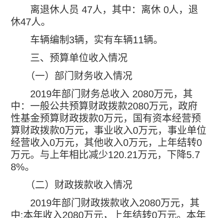
离退休人员
47
人，其中：离休
0
人，退
休
47
人。
车辆编制
3
辆，实有车辆
11
辆。
三、预算单位收入情况
（一）部门财务收入情况
2019
年部门财务总收入
2080
万元，其
中：一般公共预算财政拨款
2080
万元，政府
性基金预算财政拨款
0
万元，国有资本经营预
算财政拨款
0
万元，事业收入
0
万元，事业单位
经营收入
0
万元，其他收入
0
万元，上年结转
0
万元。与上年相比减少
120.21
万元，下降
5.7
8%
。
（二）财政拨款收入情况
2019
年部门财政拨款收入
2080
万元，其
中
:
本年收入
2080
万元，上年结转
0
万元。本年