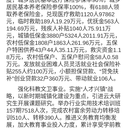
度，城乡居民基本医疗保险参保率
96%
，城乡
居民基本养老保险参保率
100%
，有
6188
人领
取养老保险金，兑现医疗救助
1120
人
97862
元，临时救助
189
人
19.29
万元，优抚金
563
人
194.69
万元，残疾人补贴
1040
人
75.911
万
元，城镇低保金
3880
户
5324
人
2011.91
万元，
农村低保金
1808
户
1863
人
261.96
万元，五保
户特困供养
43
户
44
人
35.11
万元，救灾资金
1.1
8
万元，农村低保户、五保户慰问金
58
人
0.58
万元。发放就业困难人员灵活就业社会保险补
贴
255
人约
100
万元，小额担保贷款、
“
贷免扶
补
”
创业贷款
32
户
360
万元、带动就业
106
人。
强化科教文卫事业。实施
“
人才兴镇
”
战
略，以新时期城镇化建设为重点，引进云大研
究生开展课题研究。举办行业实用技术培训班
157
期
7518
人次，完成农村富余劳动力转移培
训
510
人、转移
390
人。推进义务教育均衡发
展，加大教育事业投入力度，累计享受学前教