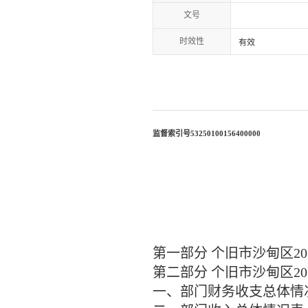
文号
时效性
有效
监督索引号
53250100156400000
第一部分
个旧市
沙甸区
2
第二部分
个旧市
沙甸区
2
一、部门财务收支总体情