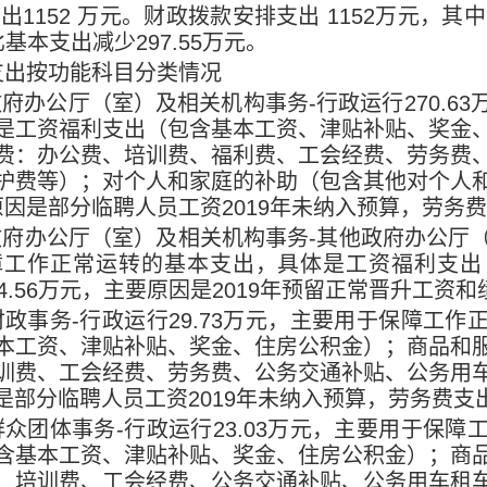
支出
1152
万元。财政拨款安排支出
1152
万元，其中
比基本支出减少
297.55
万元。
支出按功能科目分类情况
政府办公厅（室）及相关机构事务
-
行政运行
270.63
是工资福利支出（包含基本工资、津贴补贴、奖金
费：办公费、培训费、福利费、工会经费、劳务费
护费等）；对个人和家庭的补助（包含其他对个人
原因是部分临聘人员工资
2019
年未纳入预算，劳务费
政府办公厅（室）及相关机构事务
-
其他政府办公厅
障工作正常运转的基本支出，具体是工资福利支出
4.56
万元，主要原因是
2019
年预留正常晋升工资和
财政事务
-
行政运行
29.73
万元，主要用于保障工作
本工资、津贴补贴、奖金、住房公积金）；商品和
训费、工会经费、劳务费、公务交通补贴、公务用
是部分临聘人员工资
2019
年未纳入预算，劳务费支
群众团体事务
-
行政运行
23.03
万元，主要用于保障
含基本工资、津贴补贴、奖金、住房公积金）；商
、培训费、工会经费、公务交通补贴、公务用车租