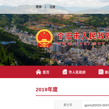
登录
|
注册
首页
市人民政府
新
2019年度
索引号
gjsrmzf/2025-004