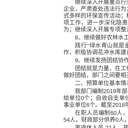
继续深入开展重点行
企业，严肃查处违法行为
式多样的环保宣传活动；
项工作，进一步深化隐患
为；继续深入开展专项整
8
、继续做好农林水
践行
“绿水青山就是
作，积极协调花冲水库建
9
、继续发扬团结协
团结就是力量，在工
做好团结，部门之间要相
二、预算单位基本情
我部门编制
2019
年部
给单位
0
个；自收自支单
事业单位
6
个。截至
2018
在职人员编制
60
人
54
人，财政部分供养
0
人
离退休人员
22
人，