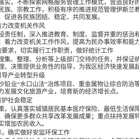
落实，不断探索网格服务管理工作模式，营造良好
民族、宗教工作，积极有序的推进规范管理伊斯兰
，促进各民族团结、稳定、共同发展。
着力改变机关作风
设责任制，深入推进教育、制度、监督并重的惩治
；着力改变机关工作作风，提高为民办事效率和能
的要求，切实履行工作职责，做好统计工作
搜集、整理、分析等上级部门交待的任务，并保证
理、决策提供业务性的指导，为我区经济快速发展
引导产业转型升级
沙铅业
“水口山法”冶炼项目、重金属物让综合防治
力发展文化旅游产业，培育新的经济增长点。
维护社会稳定
策，认真落实城镇居民基本医疗保险、最低生活保
，确保更多群众共享改革发展成果；重点扶持发展
实增加农民收入。
标，确实做好安监环保工作