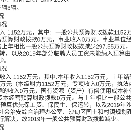
车辆
8
辆。
况
情况
入
1152
万元，其中：一般公共预算财政拨款
1152
营预算财政拨款
0
万元，事业收入
0
万元，事业单位
与上年相比一般公共预算财政拨款减少
297.55
万元
转，以及
2019
年部分临聘人员工资未能纳入预算由
少。
情况
收入
1152
万元，其中
:
本年收入
1152
万元，上年结
2
万元（本级财力
1152
万元，专项收入
0
万元，执法
理的收入
0
万元，国有资源（资产）有偿使用成本补
资本经营预算财政拨款
0
万元。与上年相比一般公
年预算优先保工资、保民生、保运转，以及
2019
年
社会治安综合治理办公室、沙甸区国土和村镇规划
行解决，故
2019
年一般公共预算财政拨款减少。
况