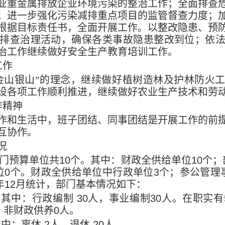
业重金属排放企业环境污染的整治工作；全面排查
；进一步强化污染减排重点项目的监管督查力度；
根据目标责任书，全面开展工作。以整改隐患、预
排查治理活动，确保各类事故隐患整改到位；依
治工作继续做好安全生产教育培训工作。
工作
金山银山”的理念，继续做好植树造林及护林防火
设各项工作顺利推进，继续做好农业生产技术和劳
作精神
作和生活中，班子团结、同事团结是开展工作的前
互协作。
况
门预算单位共
10
个。其中：财政全供给单位
10
个；
位
0
个。财政全供给单位中行政单位
3
个；参公管理
年
12
月统计，部门基本情况如下：
，其中：行政编制
30
人，事业编制
30
人。在职实有
，非财政供养
0
人。
其中：离休
2
人，退休
20
人。