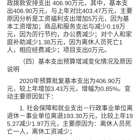
政拨款安排支出
406.90
万元，其中，基本支
出
406.90
万元，与上年对比
403.47
万元，主要
原因分析是工资福利支出增加
5
万元，因为基
本工资增加；商品和服务支出与减少
0.19
万
元，因为厉行节约，办公费减少；对个人和家
庭补助减少
1.38
万元，因为离休人员死亡
1
人，相应经费减少；项目支出
0
万元。
（四）基本支出预算增减变化情况及原因
说明
2020
年预算批复基本支出为
406.90
万
元，较上年增加
3.43
万元，增幅为
0.85%
。变
动主要原因如下：
1.
社会保障和就业支出－行政事业单位离
退休－事业单位离退
193.30
万元，比较上年
19
5.27
减少
1.97
万元，主要原因为：离休人员死
亡一人，离休工资减少；