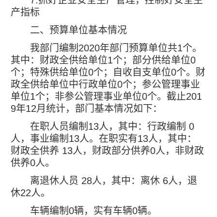
7.
抓好企业安全生产管理，控制好安全生
产指标
二、预算单位基本情况
我部门编制
2020
年部门预算单位共
1
个。
其中：财政全供给单位
1
个；部分供给单位
0
个；特殊供给单位
0
个；自收自支单位
0
个。财
政全供给单位中行政单位
0
个；参公管理事业
单位
1
个；非参公管理事业单位
0
个。截止
201
9
年
12
月统计，部门基本情况如下：
在职人员编制
13
人，其中：行政编制
0
人，事业编制
13
人。在职实有
13
人，其中：
财政全供养
13
人，财政部分供养
0
人，非财政
供养
0
人。
离退休人员
28
人，其中：离休
6
人，退
休
22
人。
车辆编制
0
辆，实有车辆
0
辆。