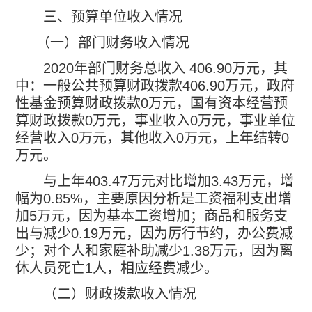
三、预算单位收入情况
（一）部门财务收入情况
2020
年部门财务总收入
406.90
万元，其
中：一般公共预算财政拨款
406.90
万元，政府
性基金预算财政拨款
0
万元，国有资本经营预
算财政拨款
0
万元，事业收入
0
万元，事业单位
经营收入
0
万元，其他收入
0
万元，上年结转
0
万元。
与上年
403.47
万元对比增加
3.43
万元，增
幅为
0.85%
，主要原因分析是工资福利支出增
加
5
万元，因为基本工资增加；商品和服务支
出与减少
0.19
万元，因为厉行节约，办公费减
少；对个人和家庭补助减少
1.38
万元，因为离
休人员死亡
1
人，相应经费减少。
（二）财政拨款收入情况