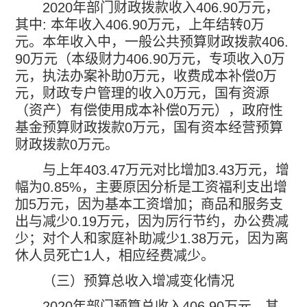
2020
年部门财政拨款收入
406.90
万元，
其中
:
本年收入
406.90
万元，上年结转
0
万
元。本年收入中，一般公共预算财政拨款
406.
90
万元（本级财力
406.90
万元，专项收入
0
万
元，执法办案补助
0
万元，收费成本补偿
0
万
元，财政专户管理的收入
0
万元，国有资源
（资产）有偿使用成本补偿
0
万元），政府性
基金预算财政拨款
0
万元，国有资本经营预算
财政拨款
0
万元。
与上年
403.47
万元对比增加
3.43
万元，增
幅为
0.85%
，主要原因分析是工资福利支出增
加
5
万元，因为基本工资增加；商品和服务支
出与减少
0.19
万元，因为厉行节约，办公费减
少；对个人和家庭补助减少
1.38
万元，因为离
休人员死亡
1
人，相应经费减少。
（三）
预算总收入增减变化情况
2020
年部门预算总收入
406.90
万元。其