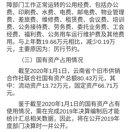
障部门工作正常运转的公用经费、包括办公
费、印刷费、水费、电费、邮电费、物业管理
费、差旅费、维修费、租赁费、会议费、培训
费、公务接待费、劳务费、委托业务费、工会
经费、福利费、公务用车运行维护费及其他费
用。与上年数
19.66
万元相比，减少
0.19
万
元，主要原因为：厉行节约。
（三）国有资产占用情况
截至
2020
年
1
月
1
日，云南省个旧市供销
合作社联合社国有资产总额
80.43
万元，其
中：流动资产
13.72
万元，固定资产
66.71
万
元。
鉴于截至
2020
年
1
月
1
日的国有资产占有
使用情况，需在完成
2019
年决算编制后才能
统计汇总相关数据，因此，将在公开
2019
年
度部门决算时一并公开。