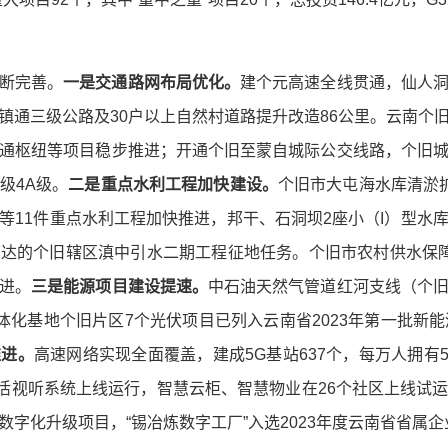
断完善。
一是交通路网布局优化。
建个元高速全线贯通，仙人
镇通三级公路及30户以上自然村道路提升改造86公里。云南个
通枢纽等项目稳步推进；开通个旧至蒙自城际公交线路，个旧
级4A级。
二是
重点
水利工程加快建设。
个旧市大屯海水库清淤
等11件重点水利工程加快推进，邦干、石洞坝2座小（Ι）型水
达的个旧辖区滇中引水二期工程征地任务。个旧市农村供水保
进。
三是能源项目建设提速。
中石油天然气管道红河支线（个
体化基地个旧片区7个光伏项目已列入云南省2023年第一批新
推进。
高速网络实现全面覆盖，建成5G基站637个，每万人拥有
生活视听系统上线运行，智慧云柜、智慧物业在26个社区上线试
数字化升级项目，“锡冶炼数字工厂”入选2023年度云南省省属