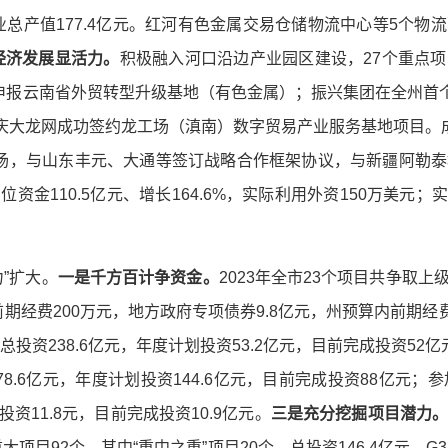
工业总产值177.4亿元。红河有色金属交易仓储物流中心等5个
经济发展显活力。
积极融入河口沿边产业园区建设，27个重点
功申报云南省外贸转型升级基地（有色金属）；振兴集团在全州首
重庆大龙网成功签约龙工场（滇南）数字贸易产业服务基地项目。成
莞专场，与山东丰元、大通等签订战略合作框架协议，与新疆阿勒
金110.5亿元、增长164.6%，实际利用外资150万美元；
”扩大。
一是
千方百计争资金
。
2023年全市23个项目共争取上
前期经费200万元，地方政府专项债券9.8亿元，州预算内前期经费
投资238.6亿元，年度计划投资53.2亿元，目前完成投资52亿
78.6亿元，年度计划投资144.6亿元，目前完成投资88亿元
投资11.8元，目前完成投资10.9亿元。
三是充分挖掘项目潜力
大项目92个，其中“重中之重”项目20个，总投资146.4亿元，