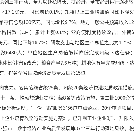
系列三年行动，全力以赴稳增长、拼经济，全市经济运行逐步转向
17.1亿元，同比增长0.1%；规模以上工业增加值同比下降5.
品零售总额130亿元，同比增长9.7%；地方一般公共预算收入12
价格指数（CPI）累计上涨0.1%；营商便利度持续改善；外贸
万美元，同比下降16.7%；研发支出与地区生产总值之比为1.7%
人数6480人；单位地区生产总值能耗降低完成州级下达任务
类水体比例持续改善；粮食产量7.6万吨；耕地保有量完成州级
县市”，排名全省县域经济高质量发展第15位。
靶向发力。落实落细省级25条、州级20条经济稳进提质政策措施
一条、推动旅游业提档升级8条等政策措施，第二批1000套“
指标分析调度，“一企一策”服务好56户重点企业，20个重点项
上企业培育攻坚行动实施方案》，已升规工业企业3户、升限入
业强市、数字经济产业高质量发展等37个三年行动落地见效。