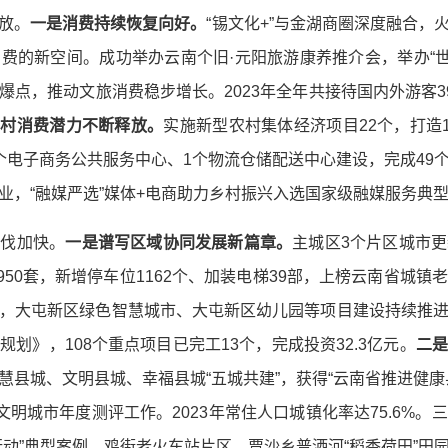
放。
一是消费持续恢复向好。
“锡文化+”与金湖商圈深度融合，
费的新空间。成功举办云南个旧·元阳旅游康养推介会，举办“世界
点，推动文旅消费稳步增长。2023年全年共接待国内外游客394
乡村消费潜力不断释放。
实施新型农村集体经济项目22个，打造
个电子商务公共服务中心、1个物流仓储配送中心建设，完成49
业，“融媒严选”媒体+电商助力乡村振兴入选国家级融媒服务典
步伐加快。
一是谱写区域协同发展新篇章。
主城区3个片区城市
造4950套，新增停车位1162个、加装电梯39部，上榜云南省
，大屯新区绿色智慧城市、大屯新区幼儿园等项目建设持续推
划》，108个重点项目已完工13个，完成投资32.3亿元。
二
慧县城、文明县城、幸福县城“五城共建”，获得“云南省推进健康
文明城市年度测评工作。2023年常住人口城镇化率达75.6%。三
行动”典型案例。鸡街老火车站片区、贾沙乡普洒河“稻香荷田”田