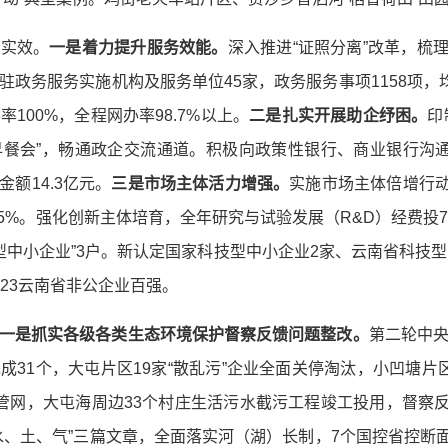
见实效。
一是着力提升服务效能。
深入推进“证照分离”改革，梳理
政务服务实施机构及服务单位45家，政务服务事项1158项，
100%，全程网办率98.7%以上。
二是扎实开展助企纾困。
印
业早餐会”，畅通政企交流通道。积极向政策性银行、商业银行沟
金额14.3亿元。
三是市场主体活力增强。
实施市场主体倍增行动
13.5%。强化创新主体培育，全年研究与试验发展（R&D）经费投7
新型中小企业”3户。新认定国家科技型中小企业2家、云南省科技
23云南省非公企业百强。
一是抓实各级各类生态环境保护督察反馈问题整改。
第二轮中
成31个，大屯片区19家“散乱污”企业全面关停淘汰，小凹塘片
管网，大屯海周边33个村庄生活污水截污工程竣工投用，督察反馈
水、土、气”三篇文章，全面落实河（湖）长制，7个国控省控断面