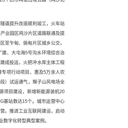
洞隧道提升改造顺利竣工，火车站
旧产业园区鸡沙片区道路联通及提
城区至乍甸、倘甸片区城乡公交，
扩建、大屯海5号沟水环境综合治
库建成投运，火把冲水库主体工程
障专项行动项目、惠及5万余人农
旧段）试运通气，猴子山风电场全
能源项目建设，新增新能源装机20
5G基站数达15个。城市运营中心
运营。推进工业互联网建设，启动
企业数字化转型典型案例。