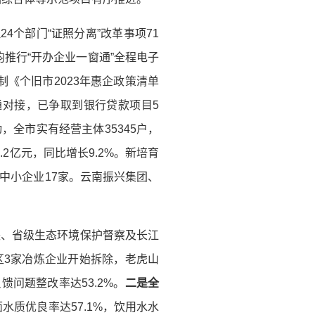
24个部门“证照分离”改革事项71
均推行“开办企业一窗通”全程电子
制《个旧市2023年惠企政策清单
通对接，已争取到银行贷款项目5
，全市实有经营主体35345户，
.2亿元，同比增长9.2%。新培育
型中小企业17家。云南振兴集团、
央、省级生态环境保护督察及长江
区3家冶炼企业开始拆除，老虎山
问题整改率达53.2%。
二是
全
水质优良率达57.1%，饮用水水