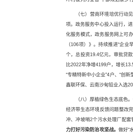
（七）营商环境培优行动
项。政务服务中心投入运行，进驻
化服务模式，政务服务网上可办率
（106项）》。持续推进“企
个，总投资19.4亿元，审批贷款
比2022年净增4199户，增长
“专精特新中小企业”4户、“创
鑫联环保、云南沙甸铅业入选20
（八）厚植绿色生态底色。
经济带生态环境反馈问题整改完
冲、冲坡哨2个污水处理厂配套
力打好污染防治攻坚战
。
做好“