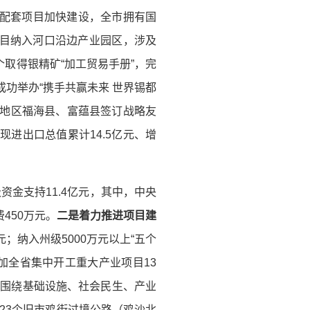
物流配套项目加快建设，全市拥有国
项目纳入河口沿边产业园区，涉及
个取得银精矿“加工贸易手册”，完
功举办“携手共赢未来 世界锡都
泰地区福海县、富蕴县签订战略友
实现进出口总值累计14.5亿元、增
级资金支持11.4亿元，其中，中央
450万元。
二是着力推进项目建
元；纳入州级5000万元以上“五个
；参加全省集中开工重大产业项目13
。
围绕基础设施、社会民生、产业
G323个旧市鸡街过境公路（鸡沙北