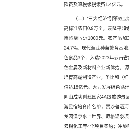
降费及退税缓税缓费1.4亿元。
（二）“三大经济”引擎效应
高标准农田0.9万亩，袁隆平超
亩均增收近1000元。农产品加
24.7%。现代渔业种苗繁育
色食品3个，入选2023年云南
色金属及新材料产业新优势，源
培育高端制造产业，圣比和（红
值达18亿元。大力发展绿色循环
阴山成功创建国家4A级旅游景
游民宿培育库名单，贾沙普洒河
龙园温泉水上世界、尼格温泉项
云锡化工等4个项目签约；冲坡