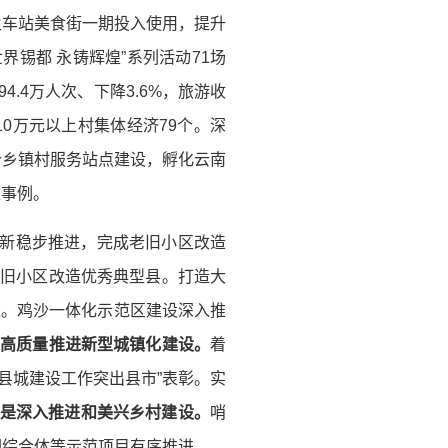
火车站美食街一期投入使用，提升
锡都 永铸辉煌”系列活动71场
.4万人次、下降3.6%，旅游收
10万元以上村集体经济79个。深
个乡镇村服务站点建设，孵化云南
型事例。
更新稳步推进，完成老旧小区改造
城镇老旧小区改造优秀典型县。打造大
进。鸡沙一体化示范区建设深入推
是高质量推进新型城镇化建设。
着
县城建设工作突出县市”表彰。实
是深入推进和美兴乡村建设。
哨
园综合体等示范项目有序推进。