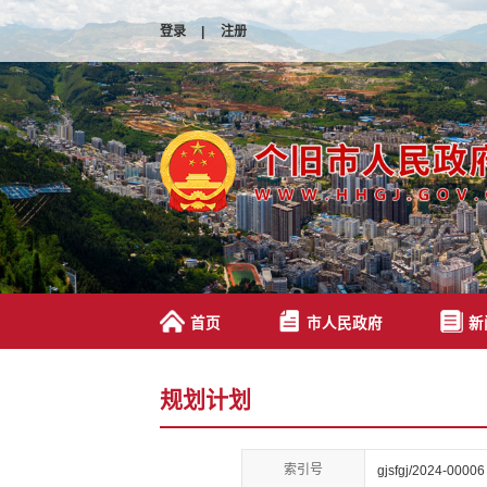
登录
|
注册
首页
市人民政府
新
规划计划
索引号
gjsfgj/2024-00006