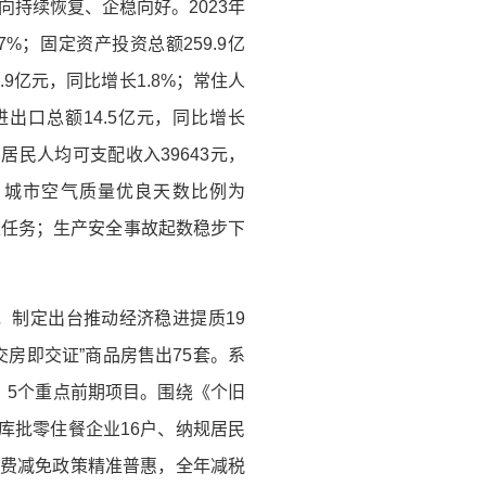
持续恢复、企稳向好。2023年
7%；固定资产投资总额259.9亿
.9亿元，同比增长1.8%；常住人
进出口总额14.5亿元，同比增长
；居民人均可支配收入39643元，
；城市空气质量优良天数比例为
下达任务；生产安全事故起数稳步下
，制定出台推动经济稳进提质19
交房即交证”商品房售出75套。系
目、5个重点前期项目。围绕《个旧
库批零住餐企业16户、纳规居民
税费减免政策精准普惠，全年减税