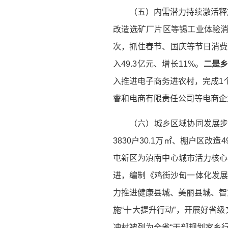
（五）内需潜力持续激活释
改造选矿厂片区等锡工业体验消
次，抓住春节、国庆等节日消费爆
入49.3亿元、增长11%。
二是
入推进电子商务进农村，完成1
睿和电商
有限
责任公司等电商企
（六）城乡区域协同发展
3830户30.1万㎡、棚户区改
屯新区为滇南中心城市活力核心
进，编制《鸡街沙甸一体化发展规
力推进健康县城、美丽县城、智
施“十大提升行动”，开展好省级
冲村被列为全省“干部规划家乡