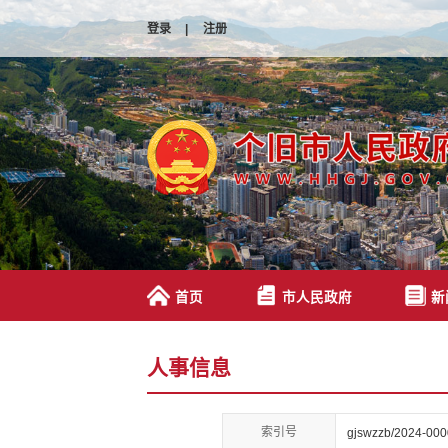
登录
|
注册
首页
市人民政府
新
人事信息
索引号
gjswzzb/2024-00