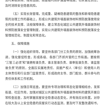
及时采取拆除、维修加固、搭建临时防护通道等措施，切实管控到位，
及时消除安全隐患风险。
（五）实现长效管理。完成重、疑难隐患建筑的整改和新增隐患建
筑的治理工作的基础上，形成公共建筑外墙面装饰材料预防脱落使用安
全的技术支撑、法规保障体系，建立常态化城区公共建筑外墙面装饰材
料预防脱落安全管理制度，实现公共建筑外墙面装饰材料预防脱落安全
管理规范化、制度化和常态化。
五、保障措施
（一）强化组织领导。要坚持各部门分工负责的原则，加强统筹协
调，强化督促检查，形成各级、各部门齐抓共管的工作局面。要按照
“三管三必须”和“谁拥有谁负责、谁主管谁负责、谁审批谁负责、谁监管
谁负责”的原则，全面压实属地责任、房屋产权人（单位）和使用人的
主体责任和行业部门监管责任，形成政府主导、部门配合、群众参与的
责任体系和工作机制。
（二）加强日常巡查。要坚持专项治理和常态化管理相结合，发挥
街道、社区作用，加强对城区公共建筑有外墙面装饰材料的建筑开展日
常检查巡查，及时掌握房屋安全隐患动态变化，并有效应对处置。对存
在较大及以上安全隐患的房屋实行动态监测，要及时下发整改通知书，