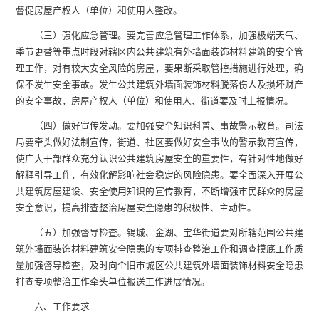
督促房屋产权人（单位）和使用人整改。
（三）强化应急管理。要完善应急管理工作体系，加强极端天气、
季节更替等重点时段对辖区内公共建筑有外墙面装饰材料建筑的安全管
理工作，对有较大安全风险的房屋，要果断采取管控措施进行处理，确
保不发生安全事故。发生公共建筑外墙面装饰材料脱落伤人及损坏财产
的安全事故，房屋产权人（单位）和使用人、街道要及时上报情况。
（四）做好宣传发动。要加强安全知识科普、事故警示教育。司法
局要牵头做好法制宣传，街道、社区要做好安全事故的警示教育宣传，
使广大干部群众充分认识公共建筑房屋安全的重要性，有针对性地做好
解释引导工作，有效化解影响社会稳定的风险隐患。要全面深入开展公
共建筑房屋建设、安全使用知识的宣传教育，不断增强市民群众的房屋
安全意识，提高排查整治房屋安全隐患的积极性、主动性。
（五）加强督导检查。锡城、金湖、宝华街道要对所辖范围公共建
筑外墙面装饰材料建筑安全隐患的专项排查整治工作和调查摸底工作质
量加强督导检查，及时向个旧市城区公共建筑外墙面装饰材料安全隐患
排查专项整治工作牵头单位报送工作进展情况。
六、工作要求