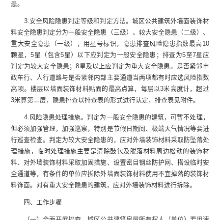
患。
3.安全风险隐患判定等级和判定方法。城区公共建筑外墙面装饰材
料安全隐患判定分为一般安全隐患（三级）、较大安全隐患（二级）、
重大安全隐患（一级），用星号标识，隐患排查风险隐患指数最高10
颗星，5星（包含5星）以下应判定为一般安全隐患；排查为5至7星应
判定为较大安全隐患；8星及以上应判定为重大安全隐患。是否紧邻市
政车行、人行道路与是否紧邻内部主要通道当两项都有时应选风险指数
高项。楼层以墙面装饰材料贴面的最高点算，每层以3米高度计，超过
3米算第二层，隐患排查以排查表的形式进行认定，排查表见附件。
4.风险隐患处理措施。判定为一般安全隐患的建筑，可暂不处理，
但必须加强管理，加强巡察，特别是节假日期间、极端天气情况等要进
行巡查检查。判定为较大安全隐患的，应对外墙装饰材料采取防坠落处
理措施，临时处理措施主要是清除鼓包及脱落材料周边松动的装饰材
料、对外墙装饰材料采取加固措施、设置密目钢丝防护网、搭设临时安
全通道等，有条件的单位应拆除外墙面装饰材料使用不宜掉落的装饰材
料饰面。对有重大安全隐患的建筑，应对外墙装饰材料进行拆除。
四、工作步骤
（一）全面开展排查。城区公共建筑房屋所有权人（单位）要迅速