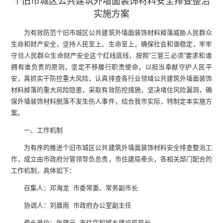
个旧市城区公共建筑外墙面装饰材料安全排查整治
实施方案
为有效防范个旧市城区公共建筑外墙面装饰材料掉落威胁人民群众
生命和财产安全，坚持人民至上、生命至上，确保社会和谐稳定，牢牢
守住人民群众生命财产安全这个红线底线，按照“三管三必须”要求和谁
拥有谁负责的原则，坚定不移履行职责使命，以担当奉献守护人民平
安，真抓实干防控重大风险，认真排查各行业领域公共建筑外墙面装饰
材料掉落的重大风险隐患，采取有效防控措施，坚决堵住风险漏洞，确
保外墙装饰材料脱落不发生伤人事件，结合我市实际，特制定本实施方
案。
一、工作机制
为有序的推进个旧市城区公共建筑外墙面装饰材料安全排查整治工
作，成立由市政府分管领导负总责，市住建局牵头，各相关部门配合的
工作机制，具体如下：
召集人：邓海龙 市委常委、常务副市长
协调人：刘晨雨 市政府办公室副主任
牵头单位：张建云 市住房和城乡建设局局长