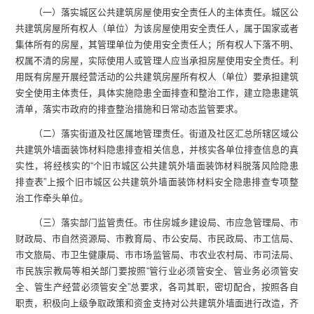
（一）落实城区公共建筑房屋使用安全责任人的主体责任。城区公
共建筑房屋所有权人（单位）为该房屋使用安全责任人，属于国家或者
集体所有的房屋，其管理单位为使用安全责任人；所有权人下落不明、
权属不清的房屋，实际使用人或管理人应当承担房屋使用安全责任。利
用既有房屋开展经营活动的公共建筑房屋所有权人（单位）要承担建筑
安全使用主体责任，具体实施隐患全面排查和整治工作，建立隐患建筑
清单，落实市政府的排查整治措施和日常动态监管要求。
（二）落实街道及社区属地管理责任。街道及社区汇总所辖区域公
共建筑外墙面装饰材料隐患排查相关信息，并核实各单位排查信息的真
实性，将经核实的“个旧市城区公共建筑外墙面装饰材料脱落风险隐患
排查表”上报个旧市城区公共建筑外墙面装饰材料安全隐患排查专项整
治工作牵头单位。
（三）落实部门监管责任。市住房城乡建设局、市应急管理局、市
财政局、市自然资源局、市教育局、市公安局、市民政局、市工信局、
市文旅局、市卫生健康局、市市场监管局、市农业农村局、市司法局、
市民族宗教局等相关部门要按照“管行业必须管安全、管业务必须管安
全、管生产经营必须管安全”总要求，各司其职，密切配合，按照各自
职责，积极向上级争取政策和资金支持对公共建筑外墙面进行改造，齐