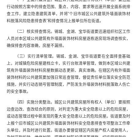
行动按照方案中的排查范围、重点、内容、要求等迅速开展全面系统排
查工作，建立隐患建筑清单，并将“个旧市城区公共建筑外墙面装饰材
料脱落风险隐患排查表”和排查情况上报单位所在街道。
（二）核实排查情况。锡城、金湖、宝华街道要迅速组织社区工作
人员对本区域公共建筑有外墙面装饰材料房屋逐栋逐房现场调查核实，
确保排查内容准确，房屋不漏排。
（三）实行清单管理。锡城、金湖、宝华街道要在全面排查基础
上，对城镇危险房屋建档立卡，实行台账清单管理，做到本区域公共建
筑有外墙面装饰材料房屋数据动态更新、真实准确。在辖区内有外墙面
装饰材料的公共建筑要加强日常巡查管理，督促责任单位落实安全防范
措施，并实行动态销号管理制度，严防发生外墙装饰材料脱落致人伤亡
的安全事故。
（四）实施分类整治。城区公共建筑房屋所有权人（单位）要按照
边查边改、查改结合的原则，对判定为重大安全隐患以上的危险房屋，
或动态管理过程中新发现的重大安全隐患以上的危险房屋。街道要及时
上报个旧市城区公共建筑外墙面装饰材料安全隐患排查专项整治工作牵
头单位，并及时进行处置。街道办要督促辖区内房屋产权人或使用人，