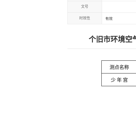
文号
时效性
有效
个旧市环境空气质
测点名称
少 年 宫