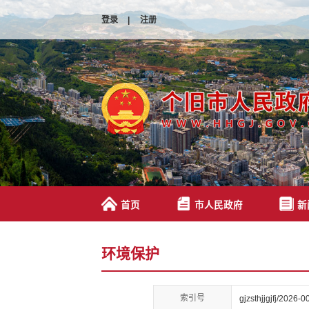
登录
|
注册
首页
市人民政府
新
环境保护
索引号
gjzsthjjgjfj/2026-