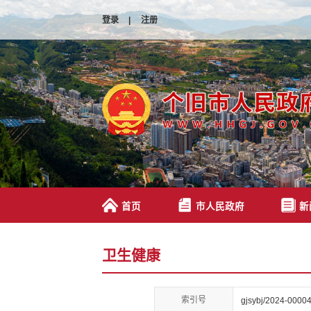
登录
|
注册
首页
市人民政府
新
卫生健康
索引号
gjsybj/2024-0000