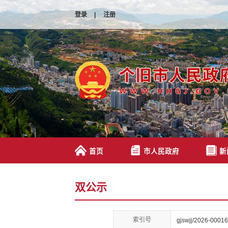
登录
|
注册
首页
市人民政府
新
双公示
索引号
gjswjj/2026-00016