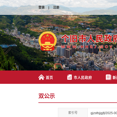
登录
|
注册
首页
市人民政府
新
双公示
索引号
gjzsthjjgjfj/2025-