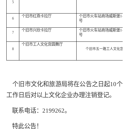
5
个旧市红燕卡拉厅
个旧市火车站商场威斯堡
1—4
6
号
个旧市兴欣卡拉厅
个旧市火车站商场威斯堡
1—3
7
号
个旧市工人文化宫圆舞厅
8
个旧市五一路工人文化宫
个旧市文化和旅游局将在公告之日起
10
个
工作日后对以上文化企业办理注销登记。
联系电话：
2199262
。
特此公告！