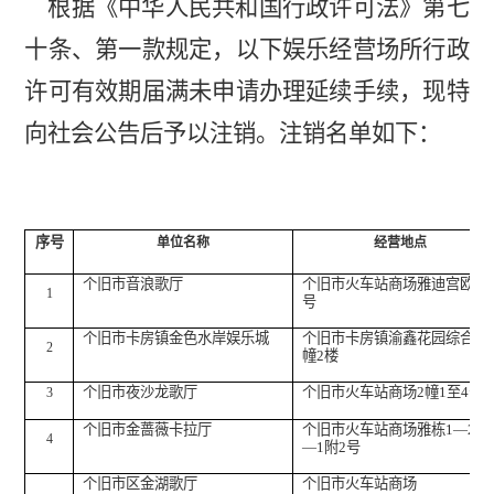
根据《
中华人民共和国行政许可法
》
第七
十条、第一款规定，
以下
娱乐经营场所行政
许可有效期届满未申请办理延续手续
，
现特
向社会公告后予以注销
。
注销名单如下：
序号
单位名称
经营地点
个旧市音浪歌厅
个旧市火车站商场雅迪宫欧
-1
1
号
个旧市卡房镇金色水岸娱乐城
个旧市卡房镇渝鑫花园综合楼
2
幢
2
楼
个旧市夜沙龙歌厅
个旧市火车站商场
2
幢
1
至
4
号
3
个旧市金蔷薇卡拉厅
个旧市火车站商场雅栋
1—2
、
4
—1
附
2
号
个旧市区金湖歌厅
个旧市火车站商场