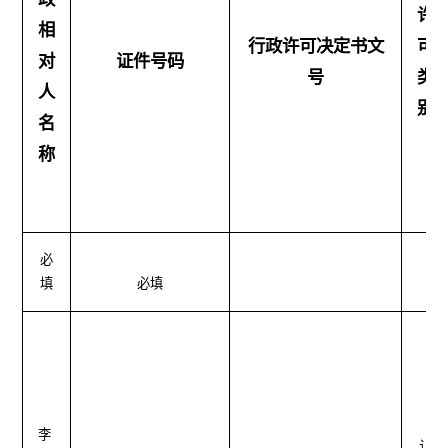
许
相
行政许可决定书文
可
对
证件号码
号
类
人
别
名
称
必
填
必填
李
认