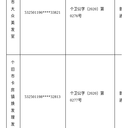
市
大
个卫公字〔2020〕第
普
532501196****33821
众
0276号
通
美
发
室
个
旧
市
卡
房
个卫公字
〔
2020
〕第
普
镇
532501198****32813
0277号
通
焕
发
理
发