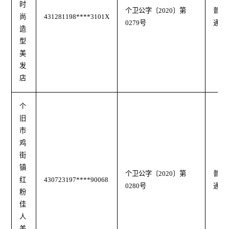
时
个卫公字〔2020〕第
普
尚
431281198****3101X
0279号
通
造
型
美
发
店
个
旧
市
鸡
街
镇
个卫公字〔2020〕第
普
红
430723197****90068
0280号
通
粉
佳
人
美