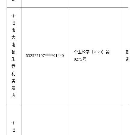
个
旧
市
大
屯
镇
个卫公字〔2020〕第
普
532527197****01440
朱
0275号
通
乔
利
美
发
店
个
旧