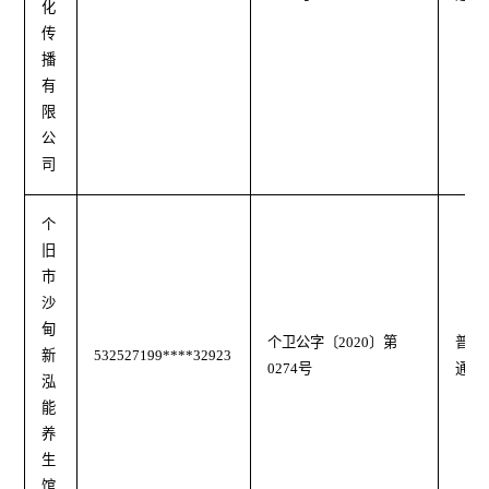
化
传
播
有
限
公
司
个
旧
市
沙
甸
个卫公字〔2020〕第
普
新
532527199****32923
0274号
通
泓
能
养
生
馆