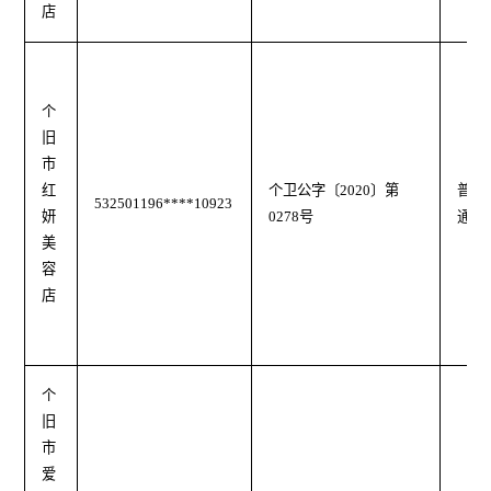
店
个
旧
市
红
个卫公字
〔
2020
〕第
普
532501196****10923
妍
0278号
通
美
容
店
个
旧
市
爱