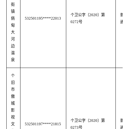
街
镇
个卫公字〔2020〕第
普
倘
532501195****22013
0272号
通
甸
大
河
边
温
泉
个
旧
市
傲
城
影
视
个卫公字〔2020〕第
普
文
532501197****21815
0273号
通