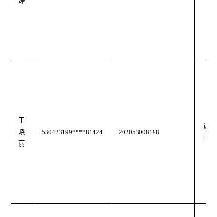
婷
王
认
晓
530423199****81424
202053008198
可
丽