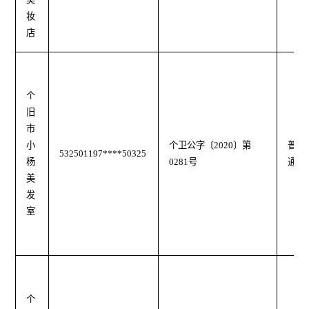
妆
店
个
旧
市
小
个卫公字
〔
2020
〕第
普
532501197****50325
杨
0281号
通
美
发
室
个