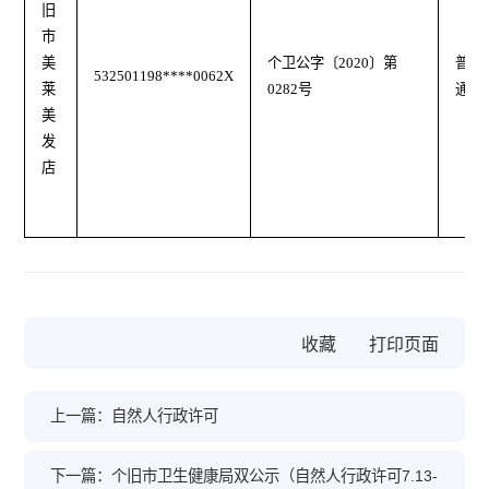
旧
市
美
个卫公字
〔
2020
〕第
普
532501198****0062X
莱
0282号
通
美
发
店
收藏
上一篇：自然人行政许可
下一篇：个旧市卫生健康局双公示（自然人行政许可7.13-