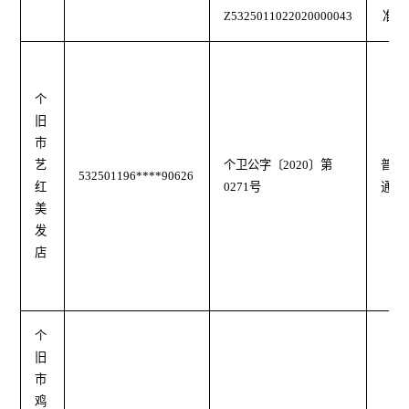
Z5325011022020000043
准
个
旧
市
艺
个卫公字
〔
2020
〕第
普
532501196****90626
红
0271号
通
美
发
店
个
旧
市
鸡