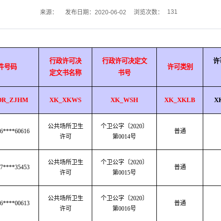
131
来源：
发布日期：2020-06-02
浏览次数：
行政许可决
行政许可决定文
许
件号码
许可类别
定文书名称
书号
DR_ZJHM
XK_XKWS
XK_WSH
XK_XKLB
X
公共场所卫生
个卫公字〔2020〕
6****60616
普通
许可
第0014号
公共场所卫生
个卫公字
〔
2020
〕
7****35453
普通
许可
第
0015号
公共场所卫生
个卫公字
〔
2020
〕
6****00613
普通
许可
第
0016号