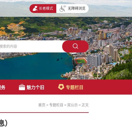
长者模式
无障碍浏览
服务
魅力个旧
专题栏目
首页
>
专题栏目
>
双公示
>
正文
息）