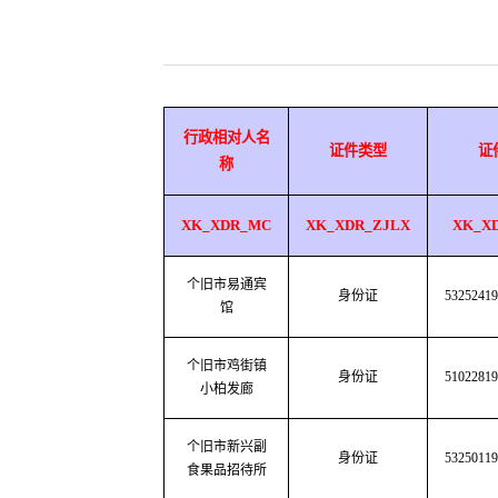
行政相对人名
证件类型
证
称
XK_XDR_MC
XK_XDR_ZJLX
XK_X
个旧市易通宾
身份证
53252419
馆
个旧市鸡街镇
身份证
51022819
小柏发廊
个旧市新兴副
身份证
53250119
食果品招待所