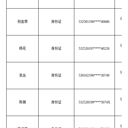
公共
倪金荣
身份证
532501196****40686
生
公共
杨花
身份证
532526197****40226
生
公共
吴丛
身份证
530102196****30749
生
公共
陈薇
身份证
532528199****5074X
生
公共