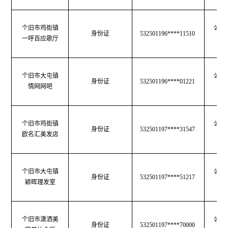
个旧市鸡街镇
公共
身份证
532501196****11510
一呼百应歌厅
生
个旧市大屯镇
公共
身份证
532501196****01221
情网网吧
生
个旧市鸡街镇
公共
身份证
532501197****31547
欧名汇美发店
生
个旧市大屯镇
公共
身份证
532501197****51217
颖晖理发室
生
个旧市潇洒美
公共
身份证
532501197****70000