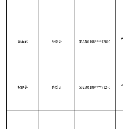
云南
黄海君
身份证
532501198****12810
育
云南
祝丽芬
身份证
532501199****71246
育