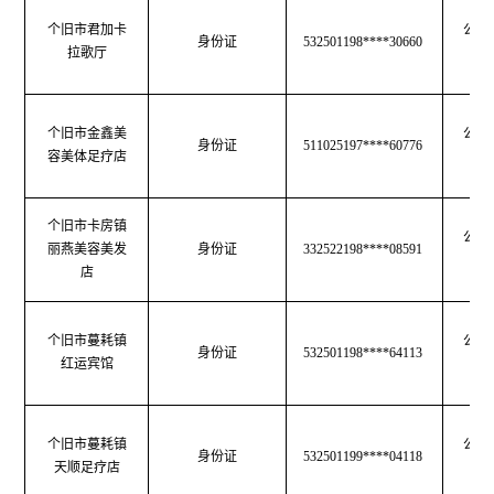
个旧市君加卡
公共
身份证
532501198****30660
拉歌厅
生
个旧市金鑫美
公共
身份证
511025197****60776
容美体足疗店
生
个旧市卡房镇
公共
丽燕美容美发
身份证
332522198****08591
生
店
个旧市蔓耗镇
公共
身份证
532501198****64113
红运宾馆
生
个旧市蔓耗镇
公共
身份证
532501199****04118
天顺足疗店
生