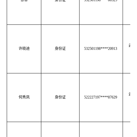
徐菲
身份证
532501198****00325
育
云南
许晓迪
身份证
532501198****20913
育
云南
何秀凤
身份证
522227197****87629
育