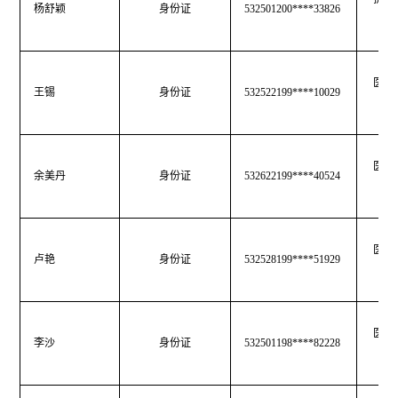
杨舒颖
身份证
532501200****33826
医师
王锡
身份证
532522199****10029
医师
余美丹
身份证
532622199****40524
医师
卢艳
身份证
532528199****51929
医师
李沙
身份证
532501198****82228