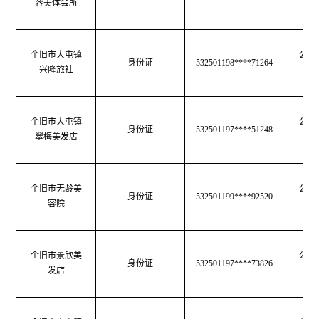
容美体会所
生
个旧市大屯镇
公共
身份证
532501198****71264
兴隆旅社
生
个旧市大屯镇
公共
身份证
532501197****51248
翠梅美发店
生
个旧市无龄美
公共
身份证
532501199****92520
容院
生
个旧市景欣美
公共
身份证
532501197****73826
发店
生