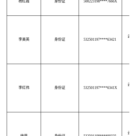
杨红霞
身份证
500223198****7666X
生
云南
李美英
身份证
532501197****63421
育
云南
李红伟
身份证
532501197****6341X
育
云南