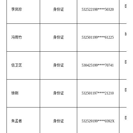
医师
李凤珍
身份证
532522198****50320
护士
冯雨竹
身份证
532501199****61225
医师
信卫芝
身份证
530425199****70741
医师
徐刚
身份证
532501197****21210
医师
朱孟者
身份证
532529199****0392X