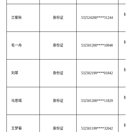
护士
兰紫秋
身份证
532524200****51244
护士
毛一舟
身份证
532501200****10948
护士
刘翠
身份证
532502199****01842
护士
马思瑶
身份证
532501200****11829
护士
王梦菊
身份证
532501199****32042