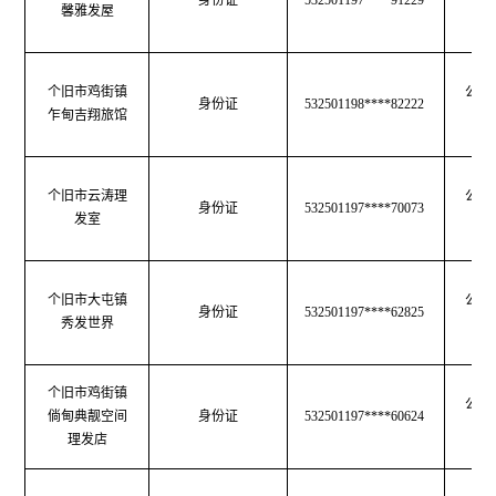
身份证
532501197****91229
馨雅发屋
生
个旧市鸡街镇
公共
身份证
532501198****82222
乍甸吉翔旅馆
生
个旧市云涛理
公共
身份证
532501197****70073
发室
生
个旧市大屯镇
公共
身份证
532501197****62825
秀发世界
生
个旧市鸡街镇
公共
倘甸典靓空间
身份证
532501197****60624
生
理发店