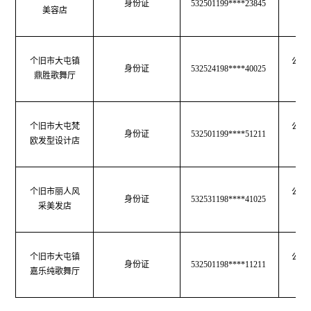
身份证
532501199****23845
美容店
生
个旧市大屯镇
公共
身份证
532524198****40025
鼎胜歌舞厅
生
个旧市大屯梵
公共
身份证
532501199****51211
欧发型设计店
生
个旧市丽人风
公共
身份证
532531198****41025
采美发店
生
个旧市大屯镇
公共
身份证
532501198****11211
嘉乐纯歌舞厅
生