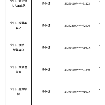
个旧市大屯镇
公共
身份证
532501197****51223
东方美容院
生
个旧市晗馨美
公共
身份证
532528199****72926
容店
生
个旧市焕然一
公共
身份证
532501197****2062X
新美容店
生
个旧市湖滨理
公共
身份证
532501196****01549
发室
生
个旧市鑫源牢
公共
身份证
532501198****60072
狱
生