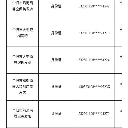
个旧市鸡街镇
公共
身份证
532501199****41542
馨空间美发店
生
个旧市大屯吧
公共
身份证
532501198****71210
榴网吧
生
个旧市大屯镇
公共
身份证
532501196****51224
桂容理发室
生
个旧市鸡街镇
公共
匠人精剪店美
身份证
430523198****0723X
生
发店
个旧市前流港
公共
身份证
532501199****21279
烫染美发店
生