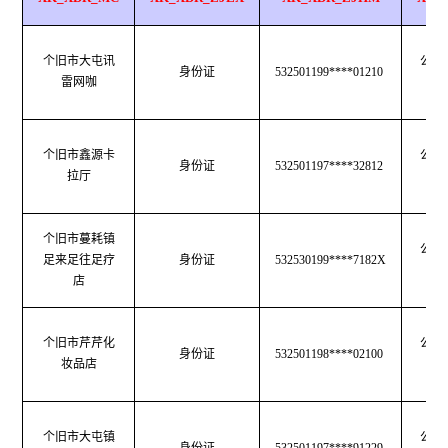
个旧市大屯讯
公共
身份证
532501199****01210
雷网咖
生
个旧市鑫源卡
公共
身份证
532501197****32812
拉厅
生
个旧市蔓耗镇
公共
足来足往足疗
身份证
532530199****7182X
生
店
个旧市芹芹化
公共
身份证
532501198****02100
妆品店
生
个旧市大屯镇
公共