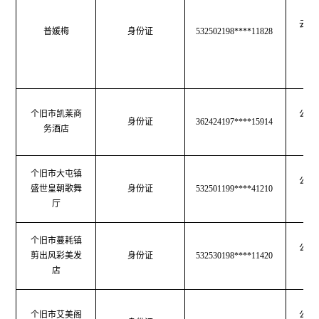
云南
普媛梅
身份证
532502198****11828
育
个旧市凯莱商
公共
身份证
362424197****15914
务酒店
生
个旧市大屯镇
公共
盛世皇朝歌舞
身份证
532501199****41210
生
厅
个旧市蔓耗镇
公共
剪出风彩美发
身份证
532530198****11420
生
店
个旧市艾美阁
公共