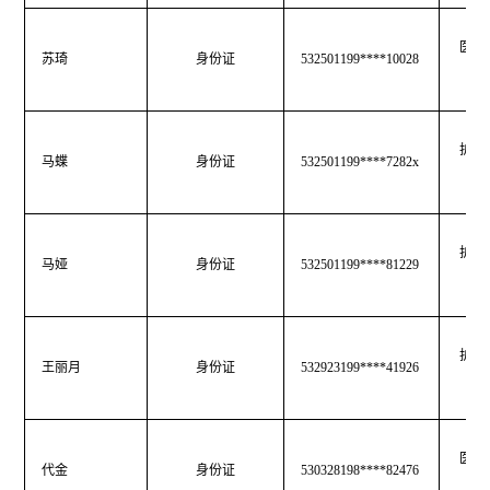
医师
苏琦
身份证
532501199****10028
护士
马蝶
身份证
532501199****7282x
护士
马娅
身份证
532501199****81229
护士
王丽月
身份证
532923199****41926
医师
代金
身份证
530328198****82476