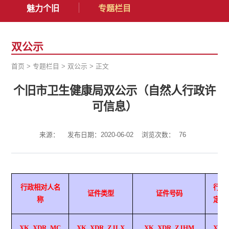
魅力个旧
专题栏目
双公示
首页
>
专题栏目
>
双公示
>
正文
个旧市卫生健康局双公示（自然人行政许
可信息）
来源：
发布日期：2020-06-02
浏览次数：
76
行政相对人名
行政
证件类型
证件号码
称
定文
XK_XDR_MC
XK_XDR_ZJLX
XK_XDR_ZJHM
XK_