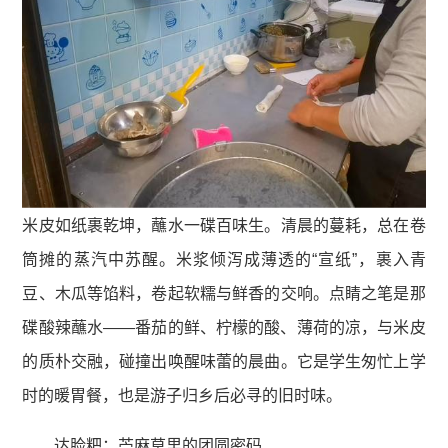
米皮如纸裹乾坤，蘸水一碟百味生。清晨的蔓耗，总在卷
筒摊的蒸汽中苏醒。米浆倾泻成薄透的“宣纸”，裹入青
豆、木瓜等馅料，卷起软糯与鲜香的交响。点睛之笔是那
碟酸辣蘸水——番茄的鲜、柠檬的酸、薄荷的凉，与米皮
的质朴交融，碰撞出唤醒味蕾的晨曲。它是学生匆忙上学
时的暖胃餐，也是游子归乡后必寻的旧时味。
达脸粑：苎麻草里的团圆密码