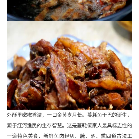
外酥里嫩椒香溢，一口金黄岁月长。蔓耗鱼干巴的诞生，
源于红河渔民的生存智慧。这是蔓耗傣家人最具标志性的
一道特色美食，新鲜鱼肉经切、腌、晒、熏四道古法工