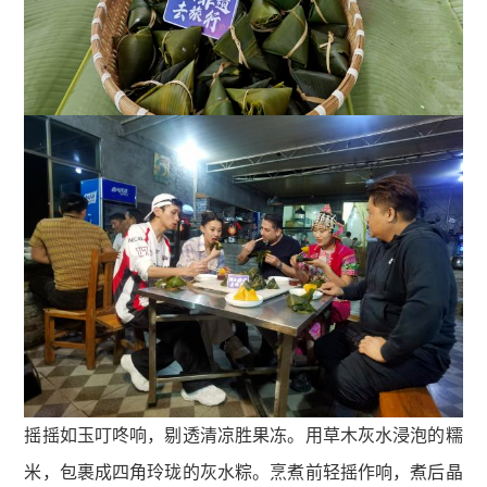
摇摇如玉叮咚响，剔透清凉胜果冻。用草木灰水浸泡的糯
米，包裹成四角玲珑的灰水粽。烹煮前轻摇作响，煮后晶