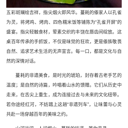
五彩斑斓绘吉祥，指尖烟火即风华。蔓耗的傣家人以孔雀
为灵，将烤鸡、烤肉、四色糯米饭等铺陈为“孔雀开屏”的
盛宴。指尖轻触食材，荤素交织的丰饶在唇齿间绽放。这
桌百年传承的手抓饭，不仅是味觉的狂欢，更是傣族敬畏
自然、追求艺术生活的无声宣言。每一口，都是文化与自
然的深情对话。
蔓耗的非遗美食，是时光的琥珀，封存着古老手艺的
温度；是自然的诗篇，吟唱着山水的馈赠。它们从历史中
走来，在舌尖上重生，成为连接过去与未来的文化纽带。
若你途经红河，不妨踏上这趟“非遗列车”，让味蕾与心灵
共赴一场穿越百年的美味之约。