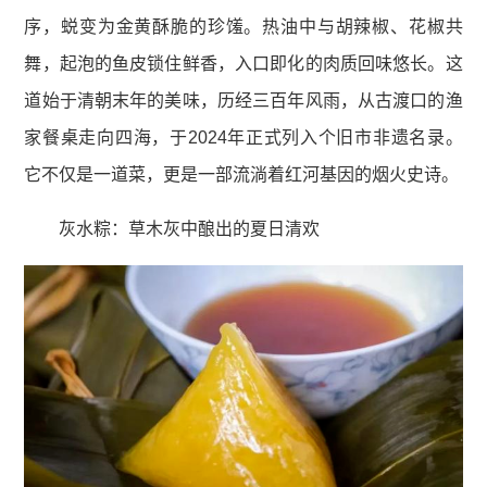
序，蜕变为金黄酥脆的珍馐。热油中与胡辣椒、花椒共
舞，起泡的鱼皮锁住鲜香，入口即化的肉质回味悠长。这
道始于清朝末年的美味，历经三百年风雨，从古渡口的渔
家餐桌走向四海，于2024年正式列入个旧市非遗名录。
它不仅是一道菜，更是一部流淌着红河基因的烟火史诗。
灰水粽：草木灰中酿出的夏日清欢