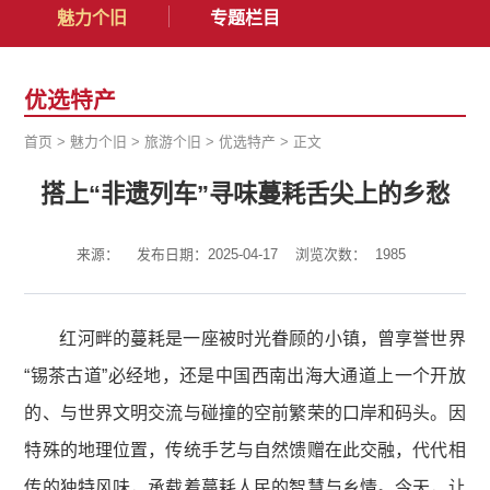
魅力个旧
专题栏目
优选特产
首页
>
魅力个旧
>
旅游个旧
>
优选特产
>
正文
搭上“非遗列车”寻味蔓耗舌尖上的乡愁
来源：
发布日期：2025-04-17
浏览次数：
1985
红河畔的蔓耗是一座被时光眷顾的小镇，曾享誉世界
“锡茶古道”必经地，还是中国西南出海大通道上一个开放
的、与世界文明交流与碰撞的空前繁荣的口岸和码头。因
特殊的地理位置，传统手艺与自然馈赠在此交融，代代相
传的独特风味，承载着蔓耗人民的智慧与乡情。今天，让