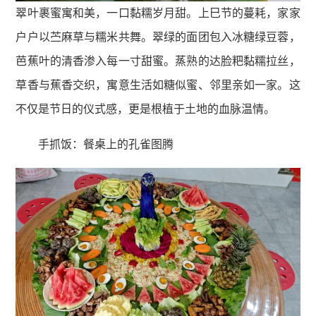
翠叶裹蜜寓和美，一口黏糯岁月甜。上巳节的蔓耗，家家
户户以苎麻草与糯米共舞。翠绿的面团包入冰糖绿豆蓉，
芭蕉叶的清香渗入每一寸甜蜜。蒸熟的达脸粑黏糯拉丝，
草香与蕉香交织，寓意生活如糖似蜜、邻里亲如一家。这
不仅是节日的仪式感，更是根植于土地的血脉温情。
手抓饭：餐桌上的孔雀图腾