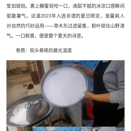
莹如琥珀，裹上糖蜜轻咬一口，清甜不腻的冰凉口感瞬间
驱散暑气。这道2023年入选非遗的夏日限定，是蔓耗人
对自然的巧妙运用——草木灰过滤留香，粽叶锁住山野清
气。一口粽香，便是整个夏天的诗意。
卷筒：街头巷尾的晨光温度