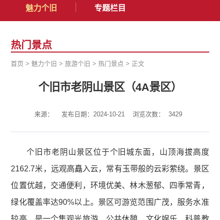
魅力个旧
专题栏目
热门景点
首页
>
魅力个旧
>
旅游个旧
>
热门景点
>
正文
个旧市老阴山景区（4A景区）
来源：
发布日期：2024-10-21
浏览次数：
3429
个旧市老阴山景区位于个旧城东面，山顶海拔高度
2162.7米，远观高矗入云，常有玉带般的云彩萦绕。景区
位置优越，交通便利，环境优美、林木葱郁、四季常青，
绿化覆盖率达90%以上。景区可游览范围广茂，服务水准
较高，是一个集观光旅游、公共休憩、文化娱乐、科普教