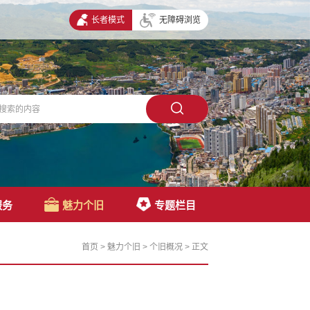
长者模式
无障碍浏览
服务
魅力个旧
专题栏目
首页
>
魅力个旧
>
个旧概况
>
正文