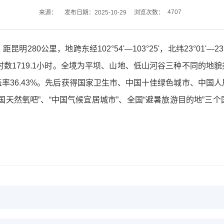
4707
来源：
发布日期：2025-10-29
浏览次数：
280公里，地跨东经102°54'—103°25'，北纬23°01'
日照时数1719.1小时。全境为平坝、山地、低山河谷三种不同的地貌
率36.43%。先后获得国家卫生市、中国十佳绿色城市、中国
国天然氧吧”、“中国气候宜居城市”、全国“避暑旅游目的地”三