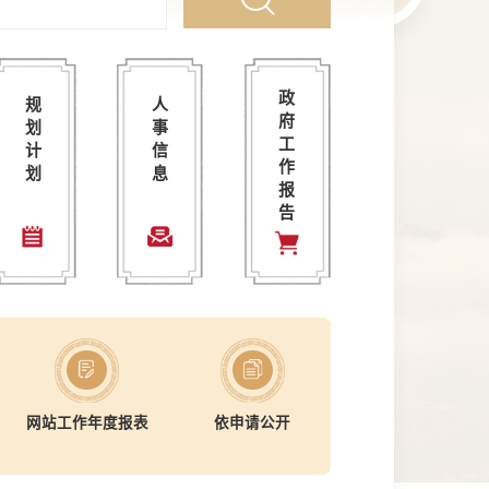
个旧市十八届市人民政府第86次常务会议
个旧市人民政府关于印发个旧市国民经济和社会发展第十五个五..
个旧市发布市管干部任前公示公告
2026年个旧市政府
2026-05-15
政
规
人
个旧市十八届市人民政府第85次常务会议
个旧国家基本气象站探测环境保护专项规划
中共个旧市委组织部市管干部任前公示公
2025年个旧市政府
2026-04-16
府
划
事
工
个旧市十八届市人民政府第82次常务会议
十四五期间个旧市保障性租赁住房建设计划
个旧市人民政府关于李金波等二十二名同
2024年个旧市政府
2026-02-25
计
信
作
划
息
个旧市十八届市人民政府第81次常务会议
个旧市2023年国民经济和社会发展计划执行情况与2024年国民经.
中共个旧市委组织部市管干部任前公示公
2023年个旧市政府
2026-02-06
报
告
个旧市十八届市人民政府第80次常务会议
红河州人民政府关于《个旧市国土空间 总体规划（2021—2035 ..
中共个旧市委组织部市管干部任前公示公
2022年个旧市政府
2026-01-20
更多+
更多+
更多+
更多+
网站工作年度报表
依申请公开