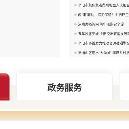
个旧市聚焦急难愁盼彰显人大担
闻“汛”而动，清泥保畅！个旧环
清隐患畅管网 筑牢汛期安全堤
五年攻坚突破 个旧交出转型发展
个旧市多维发力推动资源枯竭型
政务服务