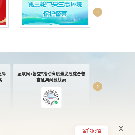
阻碍
互联网+督查”推动高质量发展综合督
@国务院 我为政府
集
查征集问题线索
x