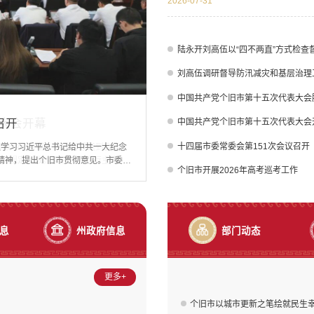
2026-07-31
作领导小组组长陆永开主持会议并讲话
议指出，过去一年，全市军地各级认真落
陆永开刘高伍以“四不两直”方式检查
刘高伍调研督导防汛减灾和基层治理
中国共产党个旧市第十五次代表大会
大会胜利闭幕
大会开幕
召开
大会胜利闭幕
全市安全生产工作会议强调：筑牢安全防线 守住发展底线 全力维护社会安全稳定
全市安全生产工作会议强调：筑牢安全防线 守住发展底线 全力维护社会安全稳定
中国共产党个旧市第十五次代表大会
十四届市委常委会第151次会议召开
学习习近平总书记对山西长治市沁源
圆满完成各项议程，在市行政中心胜
行政中心开幕。州委督导组到会指
传达学习习近平总书记给中共一大纪念
学习习近平总书记对山西长治市沁源
圆满完成各项议程，在市行政中心胜
习近期全州安全生产会议精神。会议
代表257名，实到251名，符合规
，符合规定人数。担任大会执行主席的
精神，提出个旧市贯彻意见。市委书
习近期全州安全生产会议精神。会议
代表257名，实到251名，符合规
个旧市开展2026年高考巡考工作
副书记许德曦主持会议。刘高伍出席
锋、李伟良、李浩阳、张维、张洪
刘高伍、许德曦、陆永开、范翼飞、
总书记重要回信精神融入青少年思想
副书记许德曦主持会议。刘高伍出席
锋、李伟良、李浩阳、张维、张洪
稳定，但防范化解重大安全风险的任
持会议。大会表决通过了《中国共产
幕。全场起立，奏唱中华人民共和国
导青少年当好“红孩子”。要切实用
稳定，但防范化解重大安全风险的任
持会议。大会表决通过了《中国共产
“时时放心不下”的责任感抓实抓细
决议》和《中国共产党个旧市第十五
题为《向新而行 全面发力 为谱写
参与讲解服务，在宣讲感悟中锤炼成
“时时放心不下”的责任感抓实抓细
决议》和《中国共产党个旧市第十五
息
州政府信息
部门动态
更多+
个旧市以城市更新之笔绘就民生