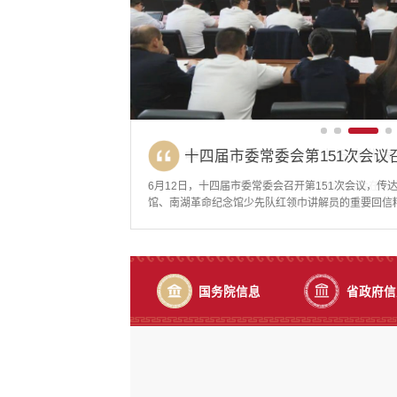
中国共产党个旧市第十五次代表
中国共产党个旧市第十五次代表
十四届市委常委会第151次会议
中国共产党个旧市第十五次代表
5月27日，个旧市召开安全生产工作会议，会议传达
6月27日上午，中国共产党个旧市第十五次代表大会
6月25日，中国共产党个旧市第十五次代表大会在市
6月12日，十四届市委常委会召开第151次会议，
5月27日，个旧市召开安全生产工作会议，会议传达
6月27日上午，中国共产党个旧市第十五次代表大会
县一煤矿瓦斯爆炸事故作出的重要指示精神，传达学
利闭幕。州委换届督导组到会指导。会议现场大会应到
导。▲会议现场大会应到代表257名，实到249名
馆、南湖革命纪念馆少先队红领巾讲解员的重要回信
县一煤矿瓦斯爆炸事故作出的重要指示精神，传达学
利闭幕。州委换届督导组到会指导。会议现场大会应到
现场市委副书记、市长刘高伍出席会议并讲话。市委
定人数。担任本次大会执行主席的是：刘高伍、李开
是：马洪、王东虎、王洪、邓海龙、朱兵、刘红梅、
记陆永开主持会议。会议现场会议强调，要把习近平
现场市委副书记、市长刘高伍出席会议并讲话。市委
定人数。担任本次大会执行主席的是：刘高伍、李开
会议并讲话会议指出，今年以来，全市安全形势总体
武、陆永开、林敏、晋浠铭、郭晶、黄祥。刘高伍主
曹耀、普学平。刘高伍主持会议。上午9时，大会开
政治教育工作中，抓好青少年思政的引领，持续教育引
会议并讲话会议指出，今年以来，全市安全形势总体
武、陆永开、林敏、晋浠铭、郭晶、黄祥。刘高伍主
务依然艰巨。要深刻汲取近期各地重特大事故教训，以
党个旧市第十五次代表大会关于第十四届市委报告的
国歌。陆永开代表中国共产党个旧市第十四届委员会作
好载体，深化“红领巾讲解员”实践活动，鼓励青少年
务依然艰巨。要深刻汲取近期各地重特大事故教训，以
党个旧市第十五次代表大会关于第十四届市委报告的
各项工...
次代表大会关...
中国式现代化...
长，...
各项工...
次代表大会关...
国务院信息
省政府信