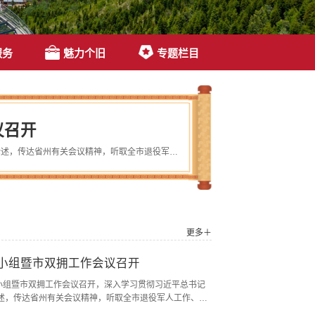
服务
魅力个旧
专题栏目
议召开
7月30日，市委退役军人事务工作领导小组暨市双拥工作会议召开，深入学习贯彻习近平总书记关于退役军人工作和双拥工作的重要论述，传达省州有关会议精神，听取全市退役军人工作、双拥工作情况汇报，审议2026年工作要点，安排下一步工作任务。市委书记、市委退役军人事务工作领导小组组长陆永开主持会议并讲话，市委副书记、市长刘高伍，市委副书记许德曦参加。会议指出，过去一年，全市军地各级认真落实党中央决策部署和省州市党...
更多＋
小组暨市双拥工作会议召开
导小组暨市双拥工作会议召开，深入学习贯彻习近平总书记
述，传达省州有关会议精神，听取全市退役军人工作、双
点，安排下一步工作任务。市委书记、市委退役军人事务工