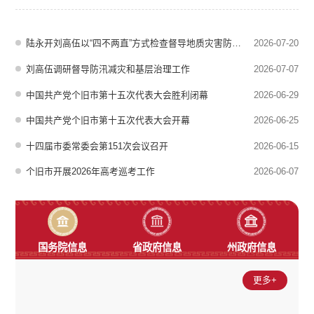
议2026年工作要点，安排下一步工作任务。市委书记、市委退役军人
事务工作领导小组组长陆永开主持会议并讲话，市委副书记、市长刘高
伍，市委副书记许德曦参加。会议指出，过去一年，全市军地各级认真
陆永开刘高伍以“四不两直”方式检查督导地质灾害防治和防汛减灾工作
2026-07-20
落实党中央决策部署和省州市党...
刘高伍调研督导防汛减灾和基层治理工作
2026-07-07
中国共产党个旧市第十五次代表大会胜利闭幕
2026-06-29
中国共产党个旧市第十五次代表大会开幕
2026-06-25
十四届市委常委会第151次会议召开
2026-06-15
个旧市开展2026年高考巡考工作
2026-06-07
国务院信息
省政府信息
州政府信息
更多+