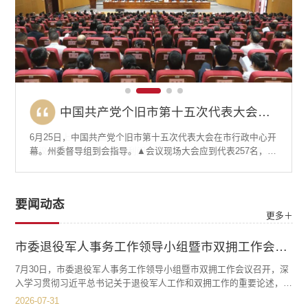
十四届市委常委会第151次会议召开
全市安全生产工作会议强调：筑牢安全防线 守住发展底线 全力维护社会安全稳定
中国共产党个旧市第十五次代表大会胜利闭幕
中国共产党个旧市第十五次代表大会开幕
全市安全生产工作会议强调：筑牢安全防线 守住发展底线 全力维护社会安全稳定
中国共产党个旧市第十五次代表大会胜利闭幕
5月27日，个旧市召开安全生产工作会议，会议传达学习习近平
6月27日上午，中国共产党个旧市第十五次代表大会圆满完成各
6月25日，中国共产党个旧市第十五次代表大会在市行政中心开
6月12日，十四届市委常委会召开第151次会议，传达学习习近
5月27日，个旧市召开安全生产工作会议，会议传达学习习近平
6月27日上午，中国共产党个旧市第十五次代表大会圆满完成各
总书记对山西长治市沁源县一煤矿瓦斯爆炸事故作出的重要指
项议程，在市行政中心胜利闭幕。州委换届督导组到会指导。
幕。州委督导组到会指导。▲会议现场大会应到代表257名，实
平总书记给中共一大纪念馆、南湖革命纪念馆少先队红领巾讲
总书记对山西长治市沁源县一煤矿瓦斯爆炸事故作出的重要指
项议程，在市行政中心胜利闭幕。州委换届督导组到会指导。
示精神，传达学习近期全州安全生产会议精神。会议现场市委
会议现场大会应到代表257名，实到251名，符合规定人数。担
到249名，符合规定人数。担任大会执行主席的是：马洪、王东
解员的重要回信精神，提出个旧市贯彻意见。市委书记陆永开
示精神，传达学习近期全州安全生产会议精神。会议现场市委
会议现场大会应到代表257名，实到251名，符合规定人数。担
副书记、市长刘高伍出席会议并讲话。市委副书记许德曦主持
任本次大会执行主席的是：刘高伍、李开锋、李伟良、李浩
虎、王洪、邓海龙、朱兵、刘红梅、刘高伍、许德曦、陆永
主持会议。会议现场会议强调，要把习近平总书记重要回信精
副书记、市长刘高伍出席会议并讲话。市委副书记许德曦主持
任本次大会执行主席的是：刘高伍、李开锋、李伟良、李浩
会议。刘高伍出席会议并讲话会议指出，今年以来，全市安全
阳、张维、张洪武、陆永开、林敏、晋浠铭、郭晶、黄祥。刘
开、范翼飞、曹耀、普学平。刘高伍主持会议。上午9时，大会
神融入青少年思想政治教育工作中，抓好青少年思政的引领，
会议。刘高伍出席会议并讲话会议指出，今年以来，全市安全
阳、张维、张洪武、陆永开、林敏、晋浠铭、郭晶、黄祥。刘
要闻动态
形势总体稳定，但防范化解重大安全风险的任务依然艰巨。要
高伍主持会议。大会表决通过了《中国共产党个旧市第十五次
开幕。全场起立，奏唱中华人民共和国国歌。陆永开代表中国
持续教育引导青少年当好“红孩子”。要切实用好载体，深化“红
形势总体稳定，但防范化解重大安全风险的任务依然艰巨。要
高伍主持会议。大会表决通过了《中国共产党个旧市第十五次
更多＋
深刻汲取近期各地重特大事故教训，以“时时放心不下”的责任感
代表大会关于第十四届市委报告的决议》和《中国共产党个旧
共产党个旧市第十四届委员会作题为《向新而行 全面发力 为谱
领巾讲解员”实践活动，鼓励青少年参与讲解服务，在宣讲感悟
深刻汲取近期各地重特大事故教训，以“时时放心不下”的责任感
代表大会关于第十四届市委报告的决议》和《中国共产党个旧
抓实抓细各项工...
市第十五次代表大会关...
写中国式现代化...
中锤炼成长，...
抓实抓细各项工...
市第十五次代表大会关...
市委退役军人事务工作领导小组暨市双拥工作会议召开
7月30日，市委退役军人事务工作领导小组暨市双拥工作会议召开，深
入学习贯彻习近平总书记关于退役军人工作和双拥工作的重要论述，传
达省州有关会议精神，听取全市退役军人工作、双拥工作情况汇报，审
2026-07-31