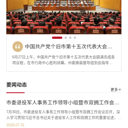
十四届市委常委会第151次会议召开
全市安全生产工作会议强调：筑牢安全防线 守住发展底线 全力维护社会安全稳定
中国共产党个旧市第十五次代表大会胜利闭幕
中国共产党个旧市第十五次代表大会开幕
全市安全生产工作会议强调：筑牢安全防线 守住发展底线 全力维护社会安全稳定
中国共产党个旧市第十五次代表大会胜利闭幕
5月27日，个旧市召开安全生产工作会议，会议传达学习习近平
6月27日上午，中国共产党个旧市第十五次代表大会圆满完成各
6月25日，中国共产党个旧市第十五次代表大会在市行政中心开
6月12日，十四届市委常委会召开第151次会议，传达学习习近
5月27日，个旧市召开安全生产工作会议，会议传达学习习近平
6月27日上午，中国共产党个旧市第十五次代表大会圆满完成各
总书记对山西长治市沁源县一煤矿瓦斯爆炸事故作出的重要指
项议程，在市行政中心胜利闭幕。州委换届督导组到会指导。
幕。州委督导组到会指导。▲会议现场大会应到代表257名，实
平总书记给中共一大纪念馆、南湖革命纪念馆少先队红领巾讲
总书记对山西长治市沁源县一煤矿瓦斯爆炸事故作出的重要指
项议程，在市行政中心胜利闭幕。州委换届督导组到会指导。
示精神，传达学习近期全州安全生产会议精神。会议现场市委
会议现场大会应到代表257名，实到251名，符合规定人数。担
到249名，符合规定人数。担任大会执行主席的是：马洪、王东
解员的重要回信精神，提出个旧市贯彻意见。市委书记陆永开
示精神，传达学习近期全州安全生产会议精神。会议现场市委
会议现场大会应到代表257名，实到251名，符合规定人数。担
副书记、市长刘高伍出席会议并讲话。市委副书记许德曦主持
任本次大会执行主席的是：刘高伍、李开锋、李伟良、李浩
虎、王洪、邓海龙、朱兵、刘红梅、刘高伍、许德曦、陆永
主持会议。会议现场会议强调，要把习近平总书记重要回信精
副书记、市长刘高伍出席会议并讲话。市委副书记许德曦主持
任本次大会执行主席的是：刘高伍、李开锋、李伟良、李浩
会议。刘高伍出席会议并讲话会议指出，今年以来，全市安全
阳、张维、张洪武、陆永开、林敏、晋浠铭、郭晶、黄祥。刘
开、范翼飞、曹耀、普学平。刘高伍主持会议。上午9时，大会
神融入青少年思想政治教育工作中，抓好青少年思政的引领，
会议。刘高伍出席会议并讲话会议指出，今年以来，全市安全
阳、张维、张洪武、陆永开、林敏、晋浠铭、郭晶、黄祥。刘
要闻动态
形势总体稳定，但防范化解重大安全风险的任务依然艰巨。要
高伍主持会议。大会表决通过了《中国共产党个旧市第十五次
开幕。全场起立，奏唱中华人民共和国国歌。陆永开代表中国
持续教育引导青少年当好“红孩子”。要切实用好载体，深化“红
形势总体稳定，但防范化解重大安全风险的任务依然艰巨。要
高伍主持会议。大会表决通过了《中国共产党个旧市第十五次
更多＋
深刻汲取近期各地重特大事故教训，以“时时放心不下”的责任感
代表大会关于第十四届市委报告的决议》和《中国共产党个旧
共产党个旧市第十四届委员会作题为《向新而行 全面发力 为谱
领巾讲解员”实践活动，鼓励青少年参与讲解服务，在宣讲感悟
深刻汲取近期各地重特大事故教训，以“时时放心不下”的责任感
代表大会关于第十四届市委报告的决议》和《中国共产党个旧
抓实抓细各项工...
市第十五次代表大会关...
写中国式现代化...
中锤炼成长，...
抓实抓细各项工...
市第十五次代表大会关...
市委退役军人事务工作领导小组暨市双拥工作会议召开
7月30日，市委退役军人事务工作领导小组暨市双拥工作会议召开，深
入学习贯彻习近平总书记关于退役军人工作和双拥工作的重要论述，传
达省州有关会议精神，听取全市退役军人工作、双拥工作情况汇报，审
2026-07-31