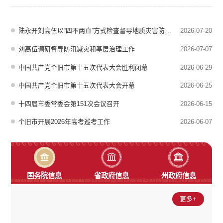
议2026年工作要点，安排下一步工作任务。市委书记、市委退役军人
事务工作领导小组组长陆永开主持会议并讲话，市委副书记、市长刘高
伍，市委副书记许德曦参加。会议指出，过去一年，全市军地各级认真
陆永开刘高伍以“四不两直”方式检查督导地质灾害防治和防汛减灾工作
2026-07-20
落实党中央决策部署和省州市党...
刘高伍调研督导防汛减灾和基层治理工作
2026-07-07
中国共产党个旧市第十五次代表大会胜利闭幕
2026-06-29
中国共产党个旧市第十五次代表大会开幕
2026-06-25
十四届市委常委会第151次会议召开
2026-06-15
个旧市开展2026年高考巡考工作
2026-06-07
国务院信息
省政府信息
州政府信息
更多+